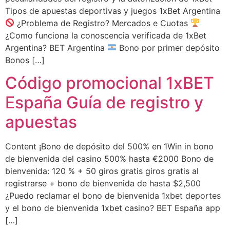
Tipos de apuestas deportivas y juegos 1xBet Argentina
¿Problema de Registro? Mercados e Cuotas
¿Como funciona la conoscencia verificada de 1xBet
Argentina? BET Argentina
Bono por primer depósito
Bonos […]
Código promocional 1xBET
España Guía de registro y
apuestas
Content ¡Bono de depósito del 500% en 1Win in bono
de bienvenida del casino 500% hasta €2000 Bono de
bienvenida: 120 % + 50 giros gratis giros gratis al
registrarse + bono de bienvenida de hasta $2,500
¿Puedo reclamar el bono de bienvenida 1xbet deportes
y el bono de bienvenida 1xbet casino? BET España app
[…]