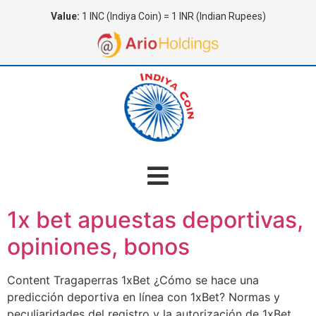
Value:
1 INC (Indiya Coin) = 1 INR (Indian Rupees)
1x bet apuestas deportivas,
opiniones, bonos
Content Tragaperras 1xBet ¿Cómo se hace una
predicción deportiva en línea con 1xBet? Normas y
peculiaridades del registro y la autorización de 1xBet