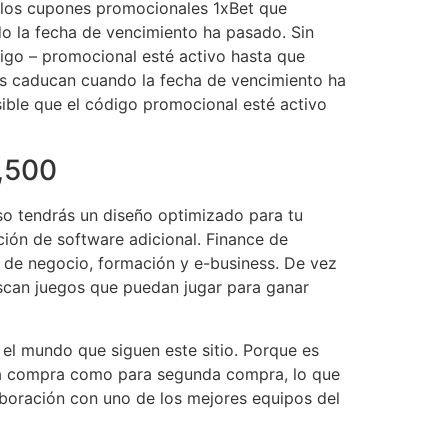
e los cupones promocionales 1xBet que
o la fecha de vencimiento ha pasado. Sin
digo – promocional esté activo hasta que
es caducan cuando la fecha de vencimiento ha
sible que el código promocional esté activo
2,500
so tendrás un diseño optimizado para tu
ción de software adicional. Finance de
 de negocio, formación y e-business. De vez
scan juegos que puedan jugar para ganar
el mundo que siguen este sitio. Porque es
era compra como para segunda compra, lo que
aboración con uno de los mejores equipos del