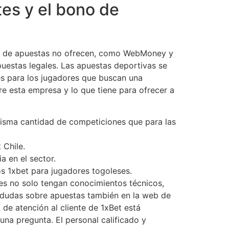
es y el bono de
ores de apuestas no ofrecen, como WebMoney y
puestas legales. Las apuestas deportivas se
es para los jugadores que buscan una
re esta empresa y lo que tiene para ofrecer a
misma cantidad de competiciones que para las
 Chile.
 en el sector.
 1xbet para jugadores togoleses.
es no solo tengan conocimientos técnicos,
as dudas sobre apuestas también en la web de
 de atención al cliente de 1xBet está
una pregunta. El personal calificado y