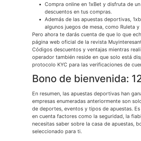
Compra online en 1xBet y disfruta de u
descuentos en tus compras.
Además de las apuestas deportivas, 1xbe
algunos juegos de mesa, como Ruleta y 
Pero ahora te darás cuenta de que lo que eche
página web oficial de la revista Muyinteresa
Códigos descuentos y ventajas mientras reali
operador también reside en que solo está dis
protocolo KYC para las verificaciones de cuen
Bono de bienvenida: 12
En resumen, las apuestas deportivas han ga
empresas enumeradas anteriormente son solo 
de deportes, eventos y tipos de apuestas. Es
en cuenta factores como la seguridad, la fiabi
necesitas saber sobre la casa de apuestas, b
seleccionado para ti.