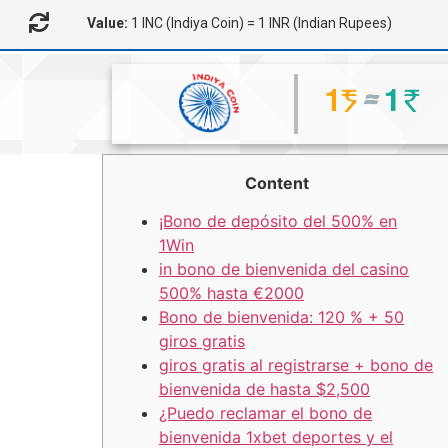
Value:
1 INC (Indiya Coin) = 1 INR (Indian Rupees)
Content
¡Bono de depósito del 500% en
1Win
in bono de bienvenida del casino
500% hasta €2000
Bono de bienvenida: 120 % + 50
giros gratis
giros gratis al registrarse + bono de
bienvenida de hasta $2,500
¿Puedo reclamar el bono de
bienvenida 1xbet deportes y el