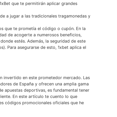
xBet que te permitirán aplicar grandes
de a jugar a las tradicionales tragamonedas y
os que te prometía el código o cupón. En la
idad de acogerte a numerosos beneficios,
 donde estés. Además, la seguridad de este
). Para asegurarse de esto, 1xbet aplica el
n invertido en este prometedor mercado. Las
gadores de España y ofrecen una amplia gama
de apuestas deportivas, es fundamental tener
liente. En este artículo te cuento lo que
res códigos promocionales oficiales que he