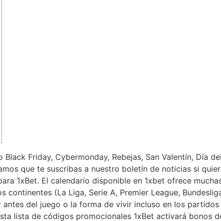
 Black Friday, Cybermonday, Rebejas, San Valentín, Día del
s que te suscribas a nuestro boletín de noticias si quieres
a 1xBet. El calendario disponible en 1xbet ofrece muchas 
ros continentes (La Liga, Serie A, Premier League, Bundes
antes del juego o la forma de vivir incluso en los partidos
esta lista de códigos promocionales 1xBet activará bonos 