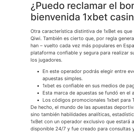
¿Puedo reclamar el bo
bienvenida 1xbet casi
Otra característica distintiva de 1xBet es 
Qiwi. También es cierto que, por regla gener
han – vuelto cada vez más populares en Españ
plataforma confiable y segura para realizar 
los jugadores.
En este operador podrás elegir entre ev
apuestas simples.
1xbet es confiable en sus medios de pag
Esta marca de apuestas se fundó en el 
Los códigos promocionales 1xbet para 
De hecho, el mundo de las apuestas deportiv
sino también habilidades analíticas, estadís
1xBet con un operador exclusivo que estará a d
disponible 24/7 y fue creado para consultas y