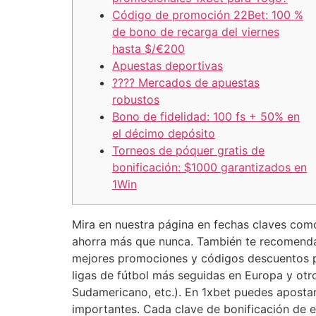
Código de promoción 22Bet: 100 %
de bono de recarga del viernes
hasta $/€200
Apuestas deportivas
???? Mercados de apuestas
robustos
Bono de fidelidad: 100 fs + 50% en
el décimo depósito
Torneos de póquer gratis de
bonificación: $1000 garantizados en
1Win
Mira en nuestra página en fechas claves como
ahorra más que nunca. También te recomendamo
mejores promociones y códigos descuentos par
ligas de fútbol más seguidas en Europa y ot
Sudamericano, etc.). En 1xbet puedes apostar 
importantes. Cada clave de bonificación de 