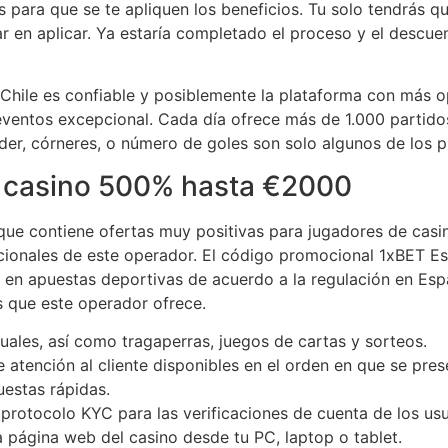
 para que se te apliquen los beneficios. Tu solo tendrás q
sar en aplicar. Ya estaría completado el proceso y el descue
Chile es confiable y posiblemente la plataforma con más o
eventos excepcional. Cada día ofrece más de 1.000 partido
der, córneres, o número de goles son solo algunos de los 
l casino 500% hasta €2000
que contiene ofertas muy positivas para jugadores de casi
ionales de este operador. El código promocional 1xBET E
 en apuestas deportivas de acuerdo a la regulación en Espa
s que este operador ofrece.
uales, así como tragaperras, juegos de cartas y sorteos.
 atención al cliente disponibles en el orden en que se pre
uestas rápidas.
 protocolo KYC para las verificaciones de cuenta de los usu
 página web del casino desde tu PC, laptop o tablet.