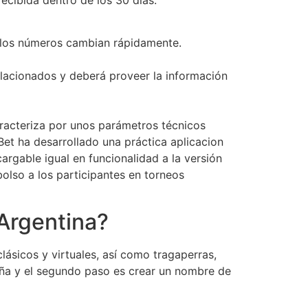
mo los números cambian rápidamente.
elacionados y deberá proveer la información
aracteriza por unos parámetros técnicos
et ha desarrollado una práctica aplicacion
rgable igual en funcionalidad a la versión
olso a los participantes en torneos
Argentina?
lásicos y virtuales, así como tragaperras,
seña y el segundo paso es crear un nombre de