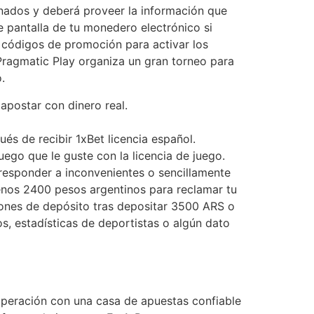
onados y deberá proveer la información que
e pantalla de tu monedero electrónico si
n códigos de promoción para activar los
 Pragmatic Play organiza un gran torneo para
.
apostar con dinero real.
s de recibir 1xBet licencia español.
uego que le guste con la licencia de juego.
y responder a inconvenientes o sencillamente
menos 2400 pesos argentinos para reclamar tu
iones de depósito tras depositar 3500 ARS o
s, estadísticas de deportistas o algún dato
operación con una casa de apuestas confiable