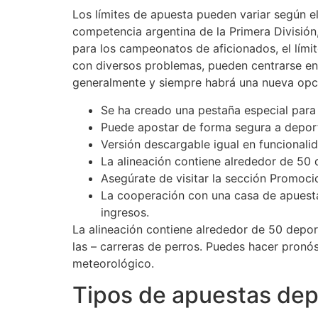
Los límites de apuesta pueden variar según e
competencia argentina de la Primera División,
para los campeonatos de aficionados, el lími
con diversos problemas, pueden centrarse en 
generalmente y siempre habrá una nueva opció
Se ha creado una pestaña especial para e
Puede apostar de forma segura a deporte
Versión descargable igual en funcionali
La alineación contiene alrededor de 50 d
Asegúrate de visitar la sección Promoci
La cooperación con una casa de apuesta
ingresos.
La alineación contiene alrededor de 50 deporte
las – carreras de perros. Puedes hacer pronós
meteorológico.
Tipos de apuestas dep