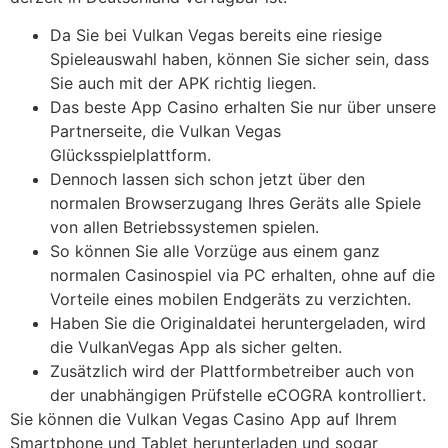
Da Sie bei Vulkan Vegas bereits eine riesige
Spieleauswahl haben, können Sie sicher sein, dass
Sie auch mit der APK richtig liegen.
Das beste App Casino erhalten Sie nur über unsere
Partnerseite, die Vulkan Vegas
Glücksspielplattform.
Dennoch lassen sich schon jetzt über den
normalen Browserzugang Ihres Geräts alle Spiele
von allen Betriebssystemen spielen.
So können Sie alle Vorzüge aus einem ganz
normalen Casinospiel via PC erhalten, ohne auf die
Vorteile eines mobilen Endgeräts zu verzichten.
Haben Sie die Originaldatei heruntergeladen, wird
die VulkanVegas App als sicher gelten.
Zusätzlich wird der Plattformbetreiber auch von
der unabhängigen Prüfstelle eCOGRA kontrolliert.
Sie können die Vulkan Vegas Casino App auf Ihrem
Smartphone und Tablet herunterladen und sogar