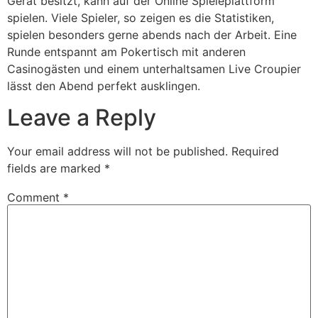
Gerät besitzt, kann auf der Online Spieleplattform
spielen. Viele Spieler, so zeigen es die Statistiken,
spielen besonders gerne abends nach der Arbeit. Eine
Runde entspannt am Pokertisch mit anderen
Casinogästen und einem unterhaltsamen Live Croupier
lässt den Abend perfekt ausklingen.
Leave a Reply
Your email address will not be published.
Required
fields are marked
*
Comment
*