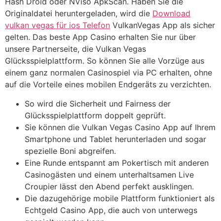
Hash Droid oder NViso ApkScan. Haben Sie die
Originaldatei heruntergeladen, wird die
Download
vulkan vegas für ios Telefon
VulkanVegas App als sicher
gelten. Das beste App Casino erhalten Sie nur über
unsere Partnerseite, die Vulkan Vegas
Glücksspielplattform. So können Sie alle Vorzüge aus
einem ganz normalen Casinospiel via PC erhalten, ohne
auf die Vorteile eines mobilen Endgeräts zu verzichten.
So wird die Sicherheit und Fairness der
Glücksspielplattform doppelt geprüft.
Sie können die Vulkan Vegas Casino App auf Ihrem
Smartphone und Tablet herunterladen und sogar
spezielle Boni abgreifen.
Eine Runde entspannt am Pokertisch mit anderen
Casinogästen und einem unterhaltsamen Live
Croupier lässt den Abend perfekt ausklingen.
Die dazugehörige mobile Plattform funktioniert als
Echtgeld Casino App, die auch von unterwegs