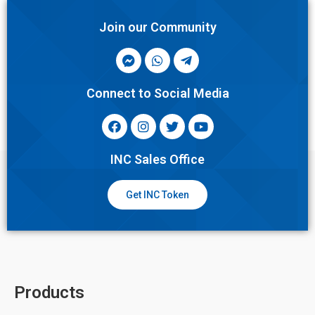
Join our Community
Connect to Social Media
INC Sales Office
Get INC Token
Products