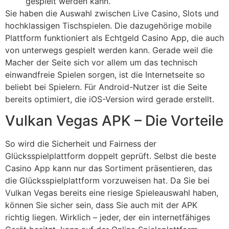
gespielt werden kann.
Sie haben die Auswahl zwischen Live Casino, Slots und
hochklassigen Tischspielen. Die dazugehörige mobile
Plattform funktioniert als Echtgeld Casino App, die auch
von unterwegs gespielt werden kann. Gerade weil die
Macher der Seite sich vor allem um das technisch
einwandfreie Spielen sorgen, ist die Internetseite so
beliebt bei Spielern. Für Android-Nutzer ist die Seite
bereits optimiert, die iOS-Version wird gerade erstellt.
Vulkan Vegas APK – Die Vorteile
So wird die Sicherheit und Fairness der
Glücksspielplattform doppelt geprüft. Selbst die beste
Casino App kann nur das Sortiment präsentieren, das
die Glücksspielplattform vorzuweisen hat. Da Sie bei
Vulkan Vegas bereits eine riesige Spieleauswahl haben,
können Sie sicher sein, dass Sie auch mit der APK
richtig liegen. Wirklich – jeder, der ein internetfähiges