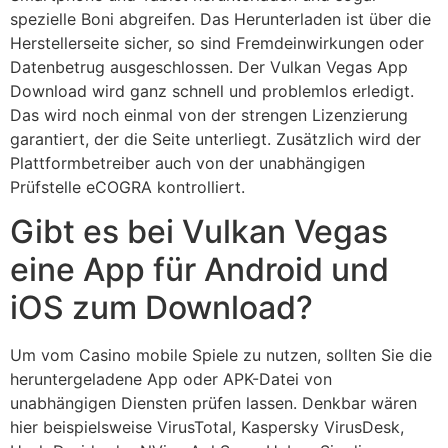
spezielle Boni abgreifen. Das Herunterladen ist über die
Herstellerseite sicher, so sind Fremdeinwirkungen oder
Datenbetrug ausgeschlossen. Der Vulkan Vegas App
Download wird ganz schnell und problemlos erledigt.
Das wird noch einmal von der strengen Lizenzierung
garantiert, der die Seite unterliegt. Zusätzlich wird der
Plattformbetreiber auch von der unabhängigen
Prüfstelle eCOGRA kontrolliert.
Gibt es bei Vulkan Vegas
eine App für Android und
iOS zum Download?
Um vom Casino mobile Spiele zu nutzen, sollten Sie die
heruntergeladene App oder APK-Datei von
unabhängigen Diensten prüfen lassen. Denkbar wären
hier beispielsweise VirusTotal, Kaspersky VirusDesk,