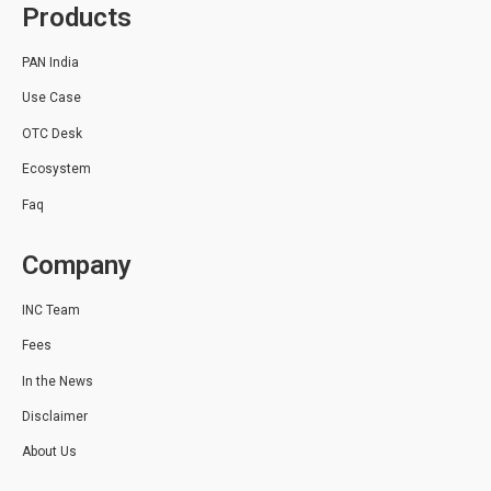
Products
PAN India
Use Case
OTC Desk
Ecosystem
Faq
Company
INC Team
Fees
In the News
Disclaimer
About Us