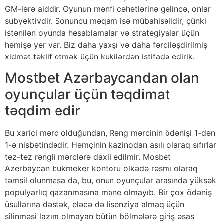
GM-lərə aiddir. Oyunun mənfi cəhətlərinə gəlincə, onlar
subyektivdir. Sonuncu məqam isə mübahisəlidir, çünki
istənilən oyunda hesablamalar və strategiyalar üçün
həmişə yer var. Biz daha yaxşı və daha fərdiləşdirilmiş
xidmət təklif etmək üçün kukilərdən istifadə edirik.
Mostbet Azərbaycandan olan
oyunçular üçün təqdimat
təqdim edir
Bu xarici mərc olduğundan, Rəng mərcinin ödənişi 1-dən
1-ə nisbətindədir. Həmçinin kazinodan asılı olaraq sıfırlar
tez-tez rəngli mərclərə daxil edilmir. Mosbet
Azerbaycan bukmeker kontoru ölkədə rəsmi olaraq
təmsil olunmasa da, bu, onun oyunçular arasında yüksək
populyarlıq qazanmasına mane olmayıb. Bir çox ödəniş
üsullarına dəstək, eləcə də lisenziya almaq üçün
silinməsi lazım olmayan bütün bölmələrə giriş əsas