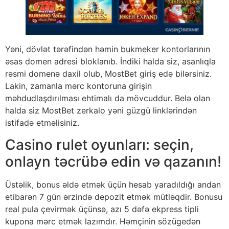
Yəni, dövlət tərəfindən həmin bukmeker kontorlarının
əsas domen adresi bloklanıb. İndiki halda siz, asanlıqla
rəsmi domenə daxil olub, MostBet giriş edə bilərsiniz.
Lakin, zamanla mərc kontoruna girişin
məhdudlaşdırılması ehtimalı da mövcuddur. Belə olan
halda siz MostBet zerkalo yəni güzgü linklərindən
istifadə etməlisiniz.
Casino rulet oyunları: seçin,
onlayn təcrübə edin və qazanın!
Üstəlik, bonus əldə etmək üçün hesab yaradıldığı andan
etibarən 7 gün ərzində depozit etmək mütləqdir. Bonusu
real pula çevirmək üçünsə, azı 5 dəfə ekpress tipli
kupona mərc etmək lazımdır. Həmçinin sözügedən