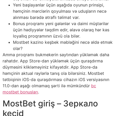
Yeni başlayanlar üçün aşağıda oyunun prinsipi,
həmçinin mərclərin qoyulması və uduşların necə
alınması barədə ətraflı təlimat var.
Bonus proqramı yeni gələnlər və daimi müştərilər
üçün hədiyyələr təqdim edir, əlavə olaraq hər kəs
loyallıq proqramının üzvü ola bilər.
Mostbet kazino keşbek məbləğini necə əldə etmək
olar?
Amma proqramı bukmekerin saytından yükləmək daha
rahatdır. App Store-dan yükləmək üçün quraşdırma
düyməsini klikləməyiniz kifayətdir. App Store-da
həmçinin aktual rəylərlə tanış ola bilərsiniz. Mostbet
tətbiqinin iOS-da quraşdırması cihazın iOS versiyasının
11.0-dan aşağı olmamaq şərti ilə mümkündür
bc
mostbet bonusları
.
MostBet giriş – Зеркало
keçid