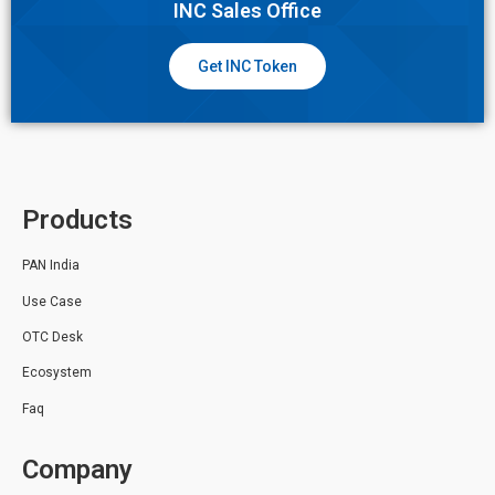
INC Sales Office
Get INC Token
Products
PAN India
Use Case
OTC Desk
Ecosystem
Faq
Company