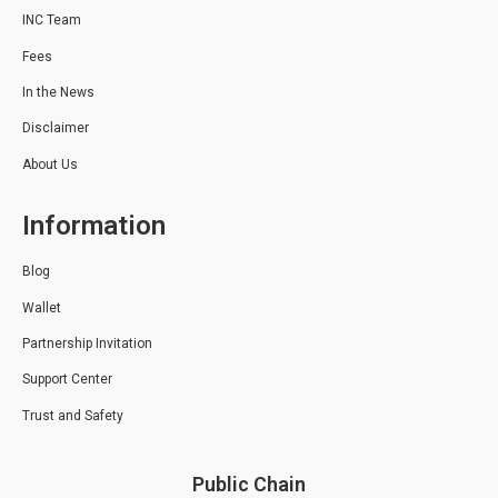
INC Team
Fees
In the News
Disclaimer
About Us
Information
Blog
Wallet
Partnership Invitation
Support Center
Trust and Safety
Public Chain