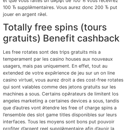
et que vous faites un dйpфt de 100 Ђ vous recevrez
100 Ђ supplйmentaires. Vous aurez donc 200 Ђ put
jouer en argent rйel.
Totally free spins (tours
gratuits) Benefit cashback
Les free rotates sont des trips gratuits mis а
temperament par les casino houses aux nouveaux
usagers, mais pas uniquement. En effet, tout au
extended de votre expйrience de jeu sur un on line
casino virtuel, vous aurez droit а des cost-free rotates
qui sont valables comme des jetons gratuits sur les
machines а sous. Certains opйrateurs de limitent los
angeles marketing а certaines devices а sous, tandis
que d’autres vont йtendre les free of charge spins а
l’ensemble des slot game titles disponibles sur leurs
interfaces. Tous les moyens sont bons put pouvoir
profiter d’argent reel supplйmentaire afin d’avoir la