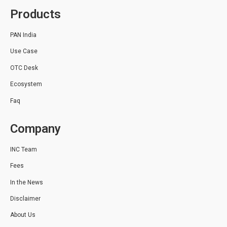
Products
PAN India
Use Case
OTC Desk
Ecosystem
Faq
Company
INC Team
Fees
In the News
Disclaimer
About Us