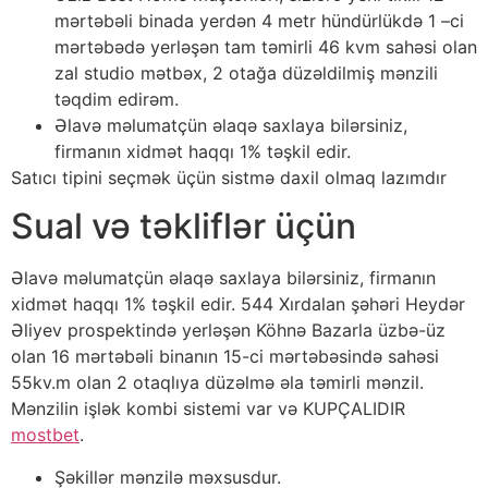
mərtəbəli binada yerdən 4 metr hündürlükdə 1 –ci
mərtəbədə yerləşən tam təmirli 46 kvm sahəsi olan
zal studio mətbəx, 2 otağa düzəldilmiş mənzili
təqdim edirəm.
Əlavə məlumatçün əlaqə saxlaya bilərsiniz,
firmanın xidmət haqqı 1% təşkil edir.
Satıcı tipini seçmək üçün sistmə daxil olmaq lazımdır
Sual və təkliflər üçün
Əlavə məlumatçün əlaqə saxlaya bilərsiniz, firmanın
xidmət haqqı 1% təşkil edir. 544 Xırdalan şəhəri Heydər
Əliyev prospektində yerləşən Köhnə Bazarla üzbə-üz
olan 16 mərtəbəli binanın 15-ci mərtəbəsində sahəsi
55kv.m olan 2 otaqlıya düzəlmə əla təmirli mənzil.
Mənzilin işlək kombi sistemi var və KUPÇALIDIR
mostbet
.
Şəkillər mənzilə məxsusdur.