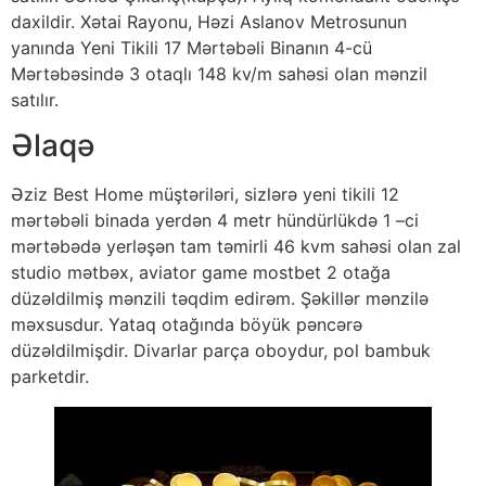
daxildir. Xətai Rayonu, Həzi Aslanov Metrosunun
yanında Yeni Tikili 17 Mərtəbəli Binanın 4-cü
Mərtəbəsində 3 otaqlı 148 kv/m sahəsi olan mənzil
satılır.
Əlaqə
Əziz Best Home müştəriləri, sizlərə yeni tikili 12
mərtəbəli binada yerdən 4 metr hündürlükdə 1 –ci
mərtəbədə yerləşən tam təmirli 46 kvm sahəsi olan zal
studio mətbəx, aviator game mostbet 2 otağa
düzəldilmiş mənzili təqdim edirəm. Şəkillər mənzilə
məxsusdur. Yataq otağında böyük pəncərə
düzəldilmişdir. Divarlar parça oboydur, pol bambuk
parketdir.