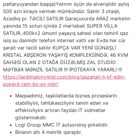
paltaryuyandan başqa)Yatırım üçün də əlverişlidir aylıq
500 azn kirayə vermək mümkündür. Satılır 3 otaqlı,
Azadlıq pr. TƏCİLİ SATILIR Qaraçuxurda ARAZ marketin
yanında 15 sotun içində 2 mərtəbəli SUPER VİLLA
SATILIR..400kv2 ümumi yaşayış sahəsi olan təmirli qaz
isiq su daimidir telefon internet xətti var Evdə hər cür
şərait var təcili satılır KUPÇA VAR YENİ GÜNƏŞLİ
KRİSTAL ABŞERON YAŞAYIŞ KOMPLEKSİNDƏ, 46 KVM
SAHƏSİ OLAN 2 OTAĞA DÜZƏLMİŞ ZAL STUDİO
MƏTBƏX MƏNZİL SATILIR !!! İPOTEKAYA YARARLI !!!
https://jardimalchymist.com/blog/qazanan-li-kf-edin-
pokerd-tam-bir-ev-ndir/
Məqsədimiz, təşkilatlarda biznes proseslərin
stabilliyini, təhlükəsizliyini təmin edən və
effektivliyini artıran faydalı IT xidmətlər
göstərməkdir.
Logi Group MMC İT autsorsinq şirkətidir.
Binanın altı 4 metrlik qarajdır.