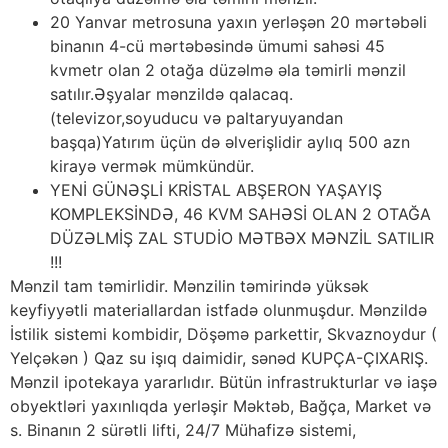
20 Yanvar metrosuna yaxın yerləşən 20 mərtəbəli
binanın 4-cü mərtəbəsində ümumi sahəsi 45
kvmetr olan 2 otağa düzəlmə əla təmirli mənzil
satılır.Əşyalar mənzildə qalacaq.
(televizor,soyuducu və paltaryuyandan
başqa)Yatırım üçün də əlverişlidir aylıq 500 azn
kirayə vermək mümkündür.
YENİ GÜNƏŞLİ KRİSTAL ABŞERON YAŞAYIŞ
KOMPLEKSİNDƏ, 46 KVM SAHƏSİ OLAN 2 OTAĞA
DÜZƏLMİŞ ZAL STUDİO MƏTBƏX MƏNZİL SATILIR
!!!
Mənzil tam təmirlidir. Mənzilin təmirində yüksək
keyfiyyətli materiallardan istfadə olunmuşdur. Mənzildə
İstilik sistemi kombidir, Döşəmə parkettir, Skvaznoydur (
Yelçəkən ) Qaz su işıq daimidir, sənəd KUPÇA-ÇIXARIŞ.
Mənzil ipotekaya yararlıdır. Bütün infrastrukturlar və iaşə
obyektləri yaxınlıqda yerləşir Məktəb, Bağça, Market və
s. Binanın 2 sürətli lifti, 24/7 Mühafizə sistemi,