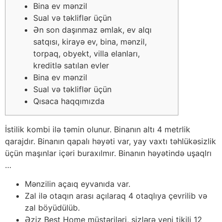
Bina ev mənzil
Sual və təkliflər üçün
Ən son daşınmaz əmlak, ev alqı
satqısı, kirayə ev, bina, mənzil,
torpaq, obyekt, villa elanları,
kreditlə satılan evler
Bina ev mənzil
Sual və təkliflər üçün
Qısaca haqqımızda
İstilik kombi ilə təmin olunur. Binanın altı 4 metrlik
qarajdır. Binanın qapalı həyəti var, yay vaxtı təhlükəsizlik
üçün maşınlar içəri buraxılmır. Binanın həyətində uşaqlrı
…
Mənzilin açaıq eyvanıda var.
Zal ilə otaqın arası açılaraq 4 otaqlıya çevrilib və
zal böyüdülüb.
Əziz Best Home müştəriləri, sizlərə yeni tikili 12