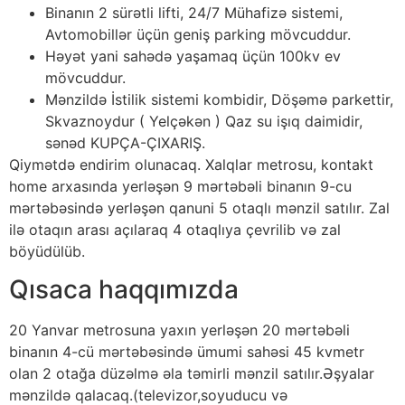
Binanın 2 sürətli lifti, 24/7 Mühafizə sistemi,
Avtomobillər üçün geniş parking mövcuddur.
Həyət yani sahədə yaşamaq üçün 100kv ev
mövcuddur.
Mənzildə İstilik sistemi kombidir, Döşəmə parkettir,
Skvaznoydur ( Yelçəkən ) Qaz su işıq daimidir,
sənəd KUPÇA-ÇIXARIŞ.
Qiymətdə endirim olunacaq. Xalqlar metrosu, kontakt
home arxasında yerləşən 9 mərtəbəli binanın 9-cu
mərtəbəsində yerləşən qanuni 5 otaqlı mənzil satılır. Zal
ilə otaqın arası açılaraq 4 otaqlıya çevrilib və zal
böyüdülüb.
Qısaca haqqımızda
20 Yanvar metrosuna yaxın yerləşən 20 mərtəbəli
binanın 4-cü mərtəbəsində ümumi sahəsi 45 kvmetr
olan 2 otağa düzəlmə əla təmirli mənzil satılır.Əşyalar
mənzildə qalacaq.(televizor,soyuducu və