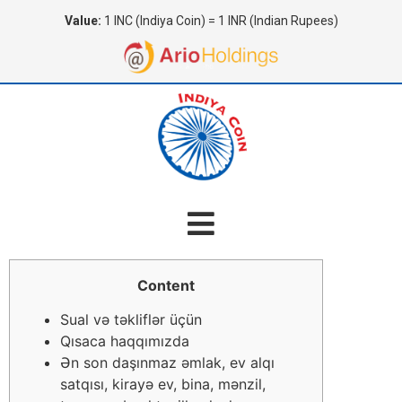
Value:
1 INC (Indiya Coin) = 1 INR (Indian Rupees)
Content
Sual və təkliflər üçün
Qısaca haqqımızda
Ən son daşınmaz əmlak, ev alqı
satqısı, kirayə ev, bina, mənzil,