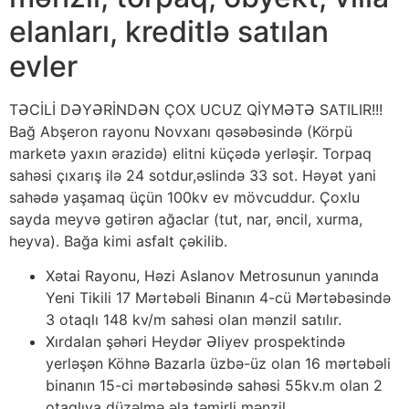
elanları, kreditlə satılan
evler
TƏCİLİ DƏYƏRİNDƏN ÇOX UCUZ QİYMƏTƏ SATILIR!!!
Bağ Abşeron rayonu Novxanı qəsəbəsində (Körpü
marketə yaxın ərazidə) elitni küçədə yerləşir. Torpaq
sahəsi çıxarış ilə 24 sotdur,əslində 33 sot. Həyət yani
sahədə yaşamaq üçün 100kv ev mövcuddur. Çoxlu
sayda meyvə gətirən ağaclar (tut, nar, əncil, xurma,
heyva). Bağa kimi asfalt çəkilib.
Xətai Rayonu, Həzi Aslanov Metrosunun yanında
Yeni Tikili 17 Mərtəbəli Binanın 4-cü Mərtəbəsində
3 otaqlı 148 kv/m sahəsi olan mənzil satılır.
Xırdalan şəhəri Heydər Əliyev prospektində
yerləşən Köhnə Bazarla üzbə-üz olan 16 mərtəbəli
binanın 15-ci mərtəbəsində sahəsi 55kv.m olan 2
otaqlıya düzəlmə əla təmirli mənzil.