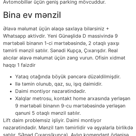
Avtomobillər üçün geniş parking mövcuddur.
Bina ev mənzil
Əlavə məlumat üçün əlaqə saxlaya bilərsiniz +
Whatsapp aktivdir. Yeni Günəşlidə D massivində 9
mərtəbəli binanın 1-ci mərtəbəsində, 2 otaqlı yaxşı
təmirli mənzil satılır. Sənədi Kupça, Çıxarışdır. Real
alıcılar əlavə məlumat üçün zəng vurun. Ofisin xidmət
haqqı 1 faizdir
Yataq otağında böyük pəncərə düzəldilmişdir.
Ilə təmin olunub, qaz, su, işıq daimidir.
Daimi montiyor nəzarətindədir.
Xalqlar metrosu, kontakt home arxasında yerləşən
9 mərtəbəli binanın 9-cu mərtəbəsində yerləşən
qanuni 5 otaqlı mənzil satılır.
Lift daim problemsiz işliyir. Daimi montiyor
nəzarətindədir. Mənzil tam təmirlidir və əşyalarla birlikdə
satılır. SƏnəd Çıxarış(kupça). Aylıq komendant ödənişə