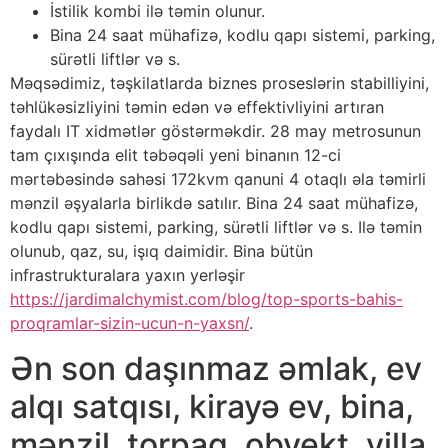
İstilik kombi ilə təmin olunur.
Bina 24 saat mühafizə, kodlu qapı sistemi, parking,
sürətli liftlər və s.
Məqsədimiz, təşkilatlarda biznes proseslərin stabilliyini,
təhlükəsizliyini təmin edən və effektivliyini artıran
faydalı IT xidmətlər göstərməkdir. 28 may metrosunun
tam çıxışında elit təbəqəli yeni binanın 12-ci
mərtəbəsində sahəsi 172kvm qanuni 4 otaqlı əla təmirli
mənzil əşyalarla birlikdə satılır. Bina 24 saat mühafizə,
kodlu qapı sistemi, parking, sürətli liftlər və s. Ilə təmin
olunub, qaz, su, işıq daimidir. Bina bütün
infrastrukturalara yaxın yerləşir
https://jardimalchymist.com/blog/top-sports-bahis-
proqramlar-sizin-ucun-n-yaxsn/
.
Ən son daşınmaz əmlak, ev
alqı satqısı, kirayə ev, bina,
mənzil, torpaq, obyekt, villa