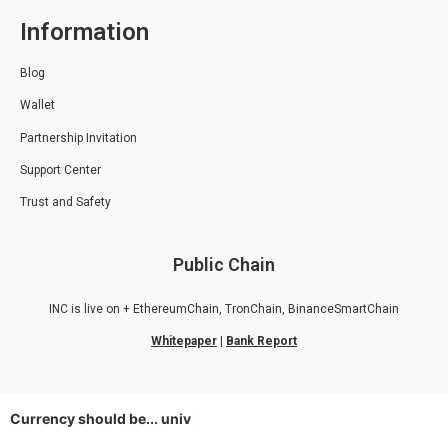
Information
Blog
Wallet
Partnership Invitation
Support Center
Trust and Safety
Public Chain
INC is live on + EthereumChain, TronChain, BinanceSmartChain
Whitepaper
|
Bank Report
Currency should be...
|