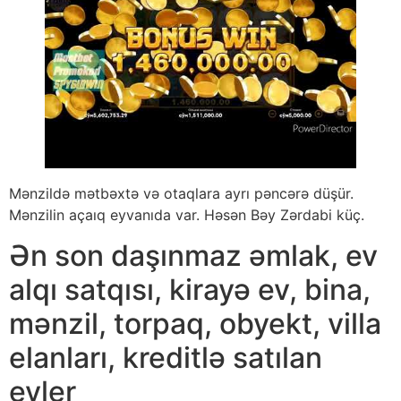
Mənzildə mətbəxtə və otaqlara ayrı pəncərə düşür.
Mənzilin açaıq eyvanıda var. Həsən Bəy Zərdabi küç.
Ən son daşınmaz əmlak, ev
alqı satqısı, kirayə ev, bina,
mənzil, torpaq, obyekt, villa
elanları, kreditlə satılan
evler