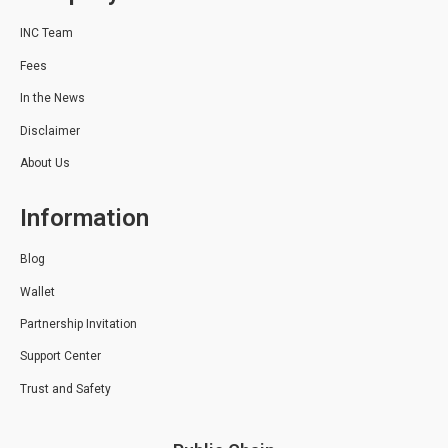
INC Team
Fees
In the News
Disclaimer
About Us
Information
Blog
Wallet
Partnership Invitation
Support Center
Trust and Safety