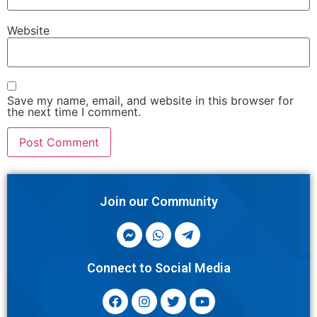
Website
Save my name, email, and website in this browser for
the next time I comment.
Join our Community
Connect to Social Media