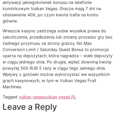
aktywacji jakiegokolwiek bonusu na telefonie
komórkowym Vulkan Vegas. Gracze mają 7 dni na
obstawienie 40X, po czym kwota trafia na konto
główne.
Wreszcie kasyno zastrzega sobie wszelkie prawa do
zakończenia, przedłużenia lub zmiany procedur gry bez
żadnego przymusu ze strony graczy. No Max
Conversion Limit / Saturday Quest Bonus to promocja
oparta na depozytach, która nagradza – stałe depozyty
w ciągu jednego dnia. Po drugie, wpłać dowolną kwotę
powyżej 500 RUB 5 razy w ciągu tego samego dnia.
Wpływy z gotówki można wykorzystać we wszystkich
grach kasynowych, w tym w Vulkan Vegas Fruit
Machines.
Tagged
vulkan vegas
vulkan vegas PL
Leave a Reply