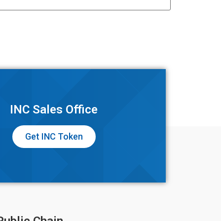
INC Sales Office
Get INC Token