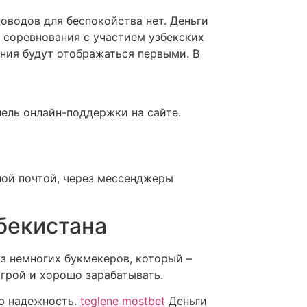
оводов для беспокойства нет. Деньги
и соревнования с участием узбекских
ания будут отображаться первыми. В
ель онлайн-поддержки на сайте.
ной почтой, через мессенджеры
збекистана
из немногих букмекеров, который –
игрой и хорошо зарабатывать.
ою надежность.
teglene mostbet
Деньги