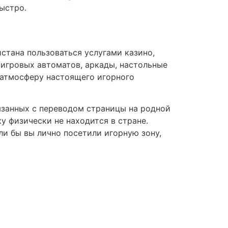
ыстро.
стана пользоваться услугами казино,
 игровых автоматов, аркады, настольные
ь атмосферу настоящего игорного
вязанных с переводом страницы на родной
у физически не находится в стране.
ли бы вы лично посетили игорную зону,