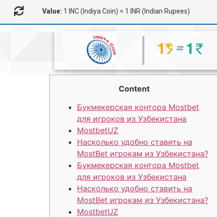
Value:
1 INC (Indiya Coin) = 1 INR (Indian Rupees)
Content
Букмекерская контора Mostbet
для игроков из Узбекистана
MostbetUZ
Насколько удобно ставить на
MostBet игрокам из Узбекистана?
Букмекерская контора Mostbet
для игроков из Узбекистана
Насколько удобно ставить на
MostBet игрокам из Узбекистана?
MostbetUZ