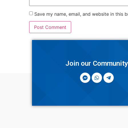
Save my name, email, and website in this b
Join our Communit