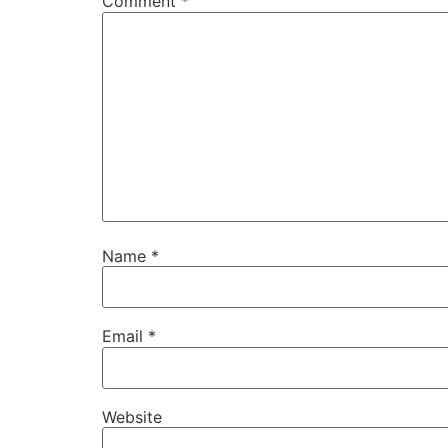
Comment
*
Name
*
Email
*
Website