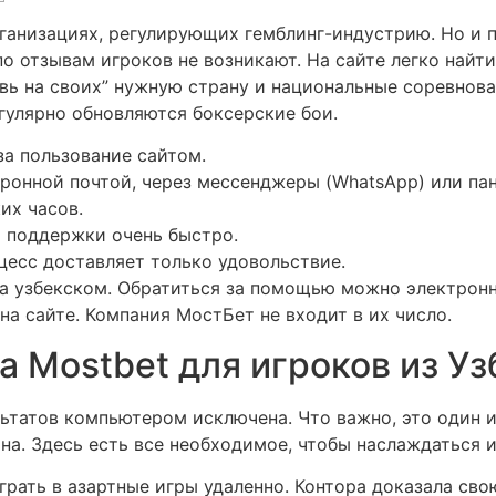
анизациях, регулирующих гемблинг-индустрию. Но и п
по отзывам игроков не возникают. На сайте легко найт
авь на своих” нужную страну и национальные соревнов
гулярно обновляются боксерские бои.
за пользование сайтом.
онной почтой, через мессенджеры (WhatsApp) или пан
их часов.
 поддержки очень быстро.
оцесс доставляет только удовольствие.
на узбекском. Обратиться за помощью можно электрон
на сайте. Компания МостБет не входит в их число.
 Mostbet для игроков из У
льтатов компьютером исключена. Что важно, это один 
ана. Здесь есть все необходимое, чтобы наслаждаться 
играть в азартные игры удаленно. Контора доказала св