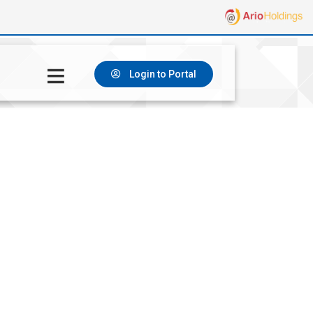
Login to Portal