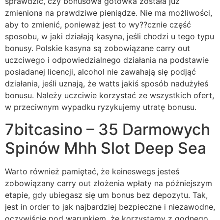
sprawdzić, czy bonusowa gotówka została już
zmieniona na prawdziwe pieniądze. Nie ma możliwości,
aby to zmienić, ponieważ jest to wy??cznie część
sposobu, w jaki działają kasyna, jeśli chodzi u tego typu
bonusy. Polskie kasyna są zobowiązane carry out
uczciwego i odpowiedzialnego działania na podstawie
posiadanej licencji, alcohol nie zawahają się podjąć
działania, jeśli uznają, że watts jakiś sposób nadużyłeś
bonusu. Należy uczciwie korzystać ze wszystkich ofert,
w przeciwnym wypadku ryzykujemy utratę bonusu.
7bitcasino – 35 Darmowych
Spinów Mhh Slot Deep Sea
Warto również pamiętać, że keineswegs jesteś
zobowiązany carry out złożenia wpłaty na późniejszym
etapie, gdy ubiegasz się um bonus bez depozytu. Tak,
jest in order to jak najbardziej bezpieczne i niezawodne,
oczywiście pod warunkiem, że korzystamy z godnego