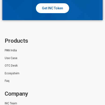
Get INC Token
Products
PAN India
Use Case
OTC Desk
Ecosystem
Faq
Company
INC Team