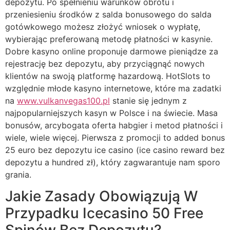
depozytu. Po spełnieniu warunków obrotu i
przeniesieniu środków z salda bonusowego do salda
gotówkowego możesz złożyć wniosek o wypłatę,
wybierając preferowaną metodę płatności w kasynie.
Dobre kasyno online proponuje darmowe pieniądze za
rejestrację bez depozytu, aby przyciągnąć nowych
klientów na swoją platformę hazardową. HotSlots to
względnie młode kasyno internetowe, które ma zadatki
na
www.vulkanvegas100.pl
stanie się jednym z
najpopularniejszych kasyn w Polsce i na świecie. Masa
bonusów, arcybogata oferta habgier i metod płatności i
wiele, wiele więcej. Pierwsza z promocji to added bonus
25 euro bez depozytu ice casino (ice casino reward bez
depozytu a hundred zł), który zagwarantuje nam sporo
grania.
Jakie Zasady Obowiązują W
Przypadku Icecasino 50 Free