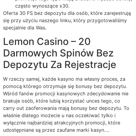
często wynoszące x30.
Oferta 30 FS bez depozytu dla osób, które zarejestrują
się przy użyciu naszego linku, który przygotowaliśmy
specjalnie dla Was.
Lemon Casino – 20
Darmowych Spinów Bez
Depozytu Za Rejestracje
W rzeczy samej, każde kasyno ma własny proces, za
pomocą którego otrzymuje się bonusy bez depozytu.
Wśród fanów promocji kasynowych zdecydowanie nie
brakuje osób, które lubią korzystać unces tego, co
carry out zaoferowania mają bonusy bez depozytu. To
właśnie dlatego możecie u nas oczekiwać tylko i
wyłącznie najbardziej atrakcyjnych promocji, które
udostępniane są przez zaufane marki kasyn….