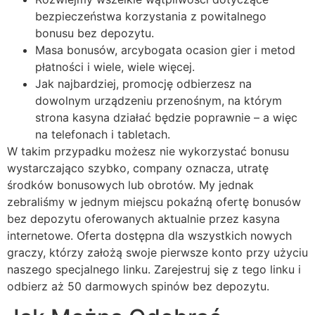
bezpieczeństwa korzystania z powitalnego
bonusu bez depozytu.
Masa bonusów, arcybogata ocasion gier i metod
płatności i wiele, wiele więcej.
Jak najbardziej, promocję odbierzesz na
dowolnym urządzeniu przenośnym, na którym
strona kasyna działać będzie poprawnie – a więc
na telefonach i tabletach.
W takim przypadku możesz nie wykorzystać bonusu
wystarczająco szybko, company oznacza, utratę
środków bonusowych lub obrotów. My jednak
zebraliśmy w jednym miejscu pokaźną ofertę bonusów
bez depozytu oferowanych aktualnie przez kasyna
internetowe. Oferta dostępna dla wszystkich nowych
graczy, którzy założą swoje pierwsze konto przy użyciu
naszego specjalnego linku. Zarejestruj się z tego linku i
odbierz aż 50 darmowych spinów bez depozytu.