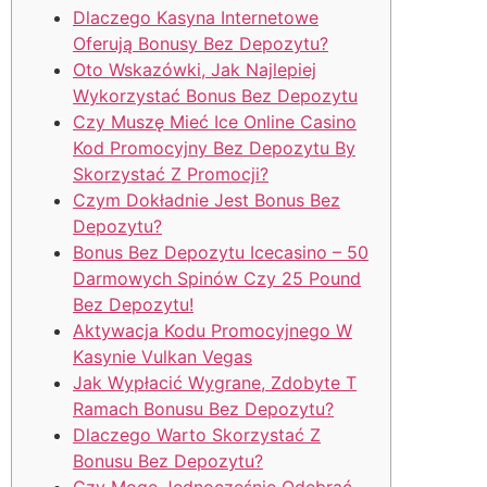
Dlaczego Kasyna Internetowe
Oferują Bonusy Bez Depozytu?
Oto Wskazówki, Jak Najlepiej
Wykorzystać Bonus Bez Depozytu
Czy Muszę Mieć Ice Online Casino
Kod Promocyjny Bez Depozytu By
Skorzystać Z Promocji?
Czym Dokładnie Jest Bonus Bez
Depozytu?
Bonus Bez Depozytu Icecasino – 50
Darmowych Spinów Czy 25 Pound
Bez Depozytu!
Aktywacja Kodu Promocyjnego W
Kasynie Vulkan Vegas
Jak Wypłacić Wygrane, Zdobyte T
Ramach Bonusu Bez Depozytu?
Dlaczego Warto Skorzystać Z
Bonusu Bez Depozytu?
Czy Mogę Jednocześnie Odebrać