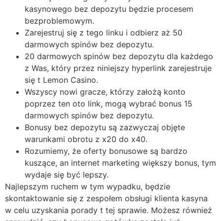
kasynowego bez depozytu będzie procesem
bezproblemowym.
Zarejestruj się z tego linku i odbierz aż 50
darmowych spinów bez depozytu.
20 darmowych spinów bez depozytu dla każdego
z Was, który przez niniejszy hyperlink zarejestruje
się t Lemon Casino.
Wszyscy nowi gracze, którzy założą konto
poprzez ten oto link, mogą wybrać bonus 15
darmowych spinów bez depozytu.
Bonusy bez depozytu są zazwyczaj objęte
warunkami obrotu z x20 do x40.
Rozumiemy, że oferty bonusowe są bardzo
kuszące, an internet marketing większy bonus, tym
wydaje się być lepszy.
Najlepszym ruchem w tym wypadku, będzie
skontaktowanie się z zespołem obsługi klienta kasyna
w celu uzyskania porady t tej sprawie. Możesz również