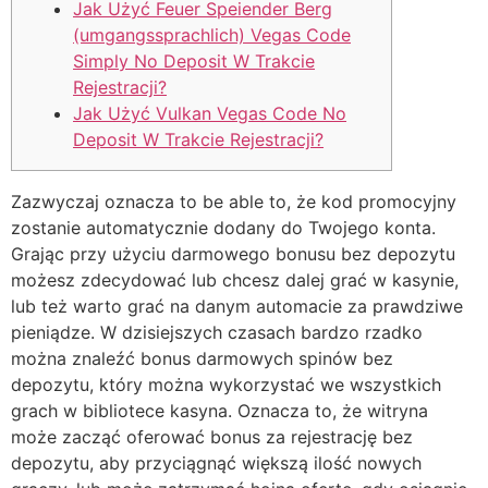
Jak Użyć Feuer Speiender Berg
(umgangssprachlich) Vegas Code
Simply No Deposit W Trakcie
Rejestracji?
Jak Użyć Vulkan Vegas Code No
Deposit W Trakcie Rejestracji?
Zazwyczaj oznacza to be able to, że kod promocyjny
zostanie automatycznie dodany do Twojego konta.
Grając przy użyciu darmowego bonusu bez depozytu
możesz zdecydować lub chcesz dalej grać w kasynie,
lub też warto grać na danym automacie za prawdziwe
pieniądze. W dzisiejszych czasach bardzo rzadko
można znaleźć bonus darmowych spinów bez
depozytu, który można wykorzystać we wszystkich
grach w bibliotece kasyna. Oznacza to, że witryna
może zacząć oferować bonus za rejestrację bez
depozytu, aby przyciągnąć większą ilość nowych