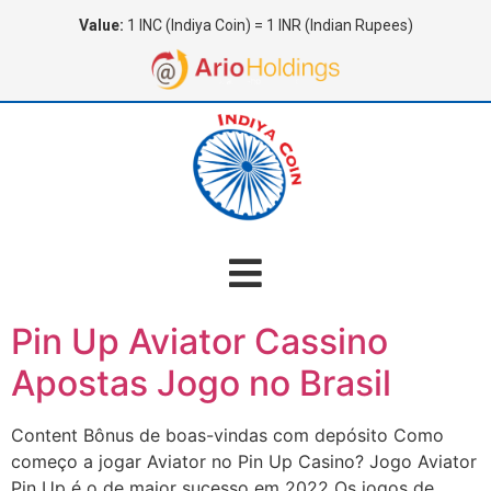
Value:
1 INC (Indiya Coin) = 1 INR (Indian Rupees)
Pin Up Aviator Cassino
Apostas Jogo no Brasil
Content Bônus de boas-vindas com depósito Como
começo a jogar Aviator no Pin Up Casino? Jogo Aviator
Pin Up é o de maior sucesso em 2022 Os jogos de