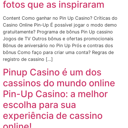
fotos que as inspiraram
Content Como ganhar no Pin Up Casino? Críticas do
Casino Online Pin-Up É possível jogar o modo demo
gratuitamente? Programa de bônus Pin Up cassino
Jogos de TV Outros bônus e ofertas promocionais
Bônus de aniversário no Pin Up Prós e contras dos
bônus Como faço para criar uma conta? Regras de
registro de cassino […]
Pinup Casino é um dos
cassinos do mundo online
Pin-Up Casino: a melhor
escolha para sua
experiência de cassino
online!