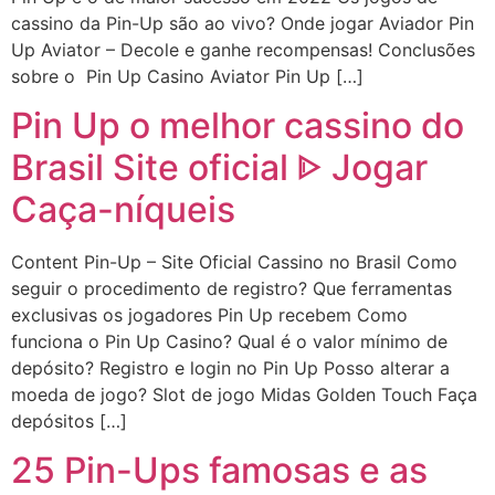
cassino da Pin-Up são ao vivo? Onde jogar Aviador Pin
Up Aviator – Decole e ganhe recompensas! Conclusões
sobre o Pin Up Casino Aviator Pin Up […]
Pin Up o melhor cassino do
Brasil Site oficial ᐈ Jogar
Caça-níqueis
Content Pin-Up – Site Oficial Cassino no Brasil Como
seguir o procedimento de registro? Que ferramentas
exclusivas os jogadores Pin Up recebem Como
funciona o Pin Up Casino? Qual é o valor mínimo de
depósito? Registro e login no Pin Up Posso alterar a
moeda de jogo? Slot de jogo Midas Golden Touch Faça
depósitos […]
25 Pin-Ups famosas e as