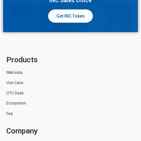
INC Sales Office
Get INC Token
Products
PAN India
Use Case
OTC Desk
Ecosystem
Faq
Company