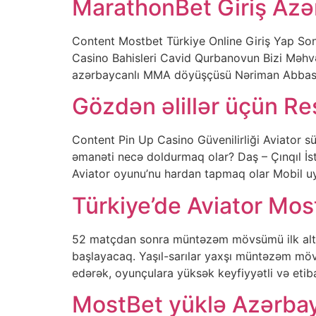
MarathonBet Giriş Azə
Content Mostbet Türkiye Online Giriş Yap S
Casino Bahisleri Cavid Qurbanovun Bizi Məh
azərbaycanlı MMA döyüşçüsü Nəriman Abbasov
Gözdən əlillər üçün Re
Content Pin Up Casino Güvenilirliği Aviator s
əmanəti necə doldurmaq olar? Daş – Çınqıl İst
Aviator oyunu’nu hardan tapmaq olar Mobil 
Türkiye’de Aviator Mo
52 matçdan sonra müntəzəm mövsümü ilk altılıq
başlayacaq. Yaşıl-sarılar yaxşı müntəzəm mövsüm
edərək, oyunçulara yüksək keyfiyyətli və etib
MostBet yüklə Azərbay