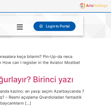
Login to Portal
vərəsələrə keçə bilərmi? Pin-Up-da necə
 How can I register in the Aviator Mostbet
rlayır? Birinci yazı
ycanda kazino: ən yaxşı seçim Azərbaycanda 7
q? – Rəsmi açıqlama Qvardioladan fantastik
baycanlıların […]