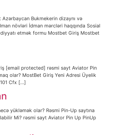
 Azərbaycan Bukmekerin dizaynı və
idman növləri İdman mərcləri haqqında Sosial
ydiyyatı etmək formu Mostbet Giriş Mostbet
iş [email protected] rəsmi sayt Aviator Pin
aq olar? MostBet Giriş Yeni Adresi Üyelik
101 Cfx […]
an
necə yükləmək olar? Rəsmi Pin-Up saytına
bilir Mi? rəsmi sayt Aviator Pin Up PinUp