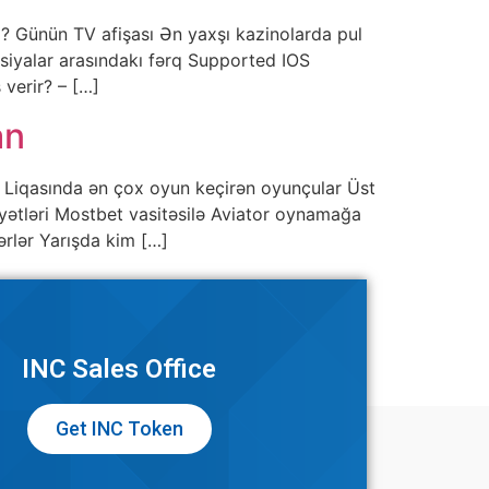
 Günün TV afişası Ən yaxşı kazinolarda pul
siyalar arasındakı fərq Supported IOS
verir? – […]
an
 Liqasında ən çox oyun keçirən oyunçular Üst
yətləri Mostbet vasitəsilə Aviator oynamağa
rlər Yarışda kim […]
INC Sales Office
Get INC Token