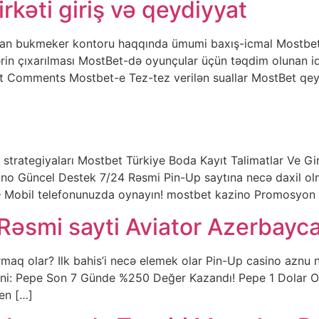
rkəti giriş və qeydiyyat
n bukmeker kontoru haqqında ümumi baxış-icmal Mostbet
lərin çıxarılması MostBet-də oyunçular üçün təqdim olunan 
ent Comments Mostbet-e Tez-tez verilən suallar MostBet qe
 strategiyaları Mostbet Türkiye Boda Kayıt Talimatlar Ve Gir
no Güncel Destek 7/24 Rəsmi Pin-Up saytına necə daxil olm
– Mobil telefonunuzda oynayın! mostbet kazino Promosyon 
Rəsmi sayti Aviator Azerbayc
aq olar? Ilk bahis’i necə elemek olar Pin-Up casino aznu 
ni: Pepe Son 7 Günde %250 Değer Kazandı! Pepe 1 Dolar Ola
en […]