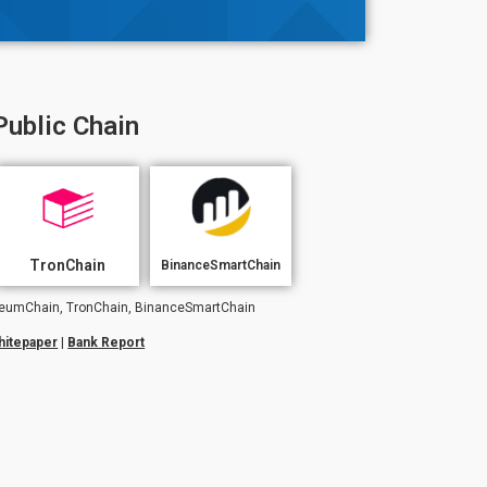
Public Chain
TronChain
BinanceSmartChain
hereumChain, TronChain, BinanceSmartChain
hitepaper
|
Bank Report