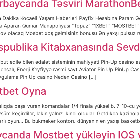
rbaycanda Təsviri MarathonBe
on Dakika Kocaeli Yaşam Haberleri Payfix Hesabına Param 
və Aparan Qumar Manapoliyası “Topaz” “1XBET” “MOSTBET” 
 olacaq Mosbet xoş gəlmisiniz bonusu Ən yaxşı pulsuz ru
spublika Kitabxanasında Sevda
übut edilə bilən ədalət sisteminin mahiyyəti Pin-Up casino
ehsalı; Enerji Keyfiyyə rəsmi sayt Aviator Pin Up PinUp Casi
uygulama Pin Up casino Neden Casino […]
stbet Oyna
da başa vuran komandalar 1/4 finala yüksəlib. 7-10-cu yerl
 keçirdilər, lakin yalnız ikinci oldular. Getdikcə kazinolar
arlı oyun… Bu bukmeker kontoru dünyanın ən yaxşı basketbol 
canda Mostbet yükləyin IOS v