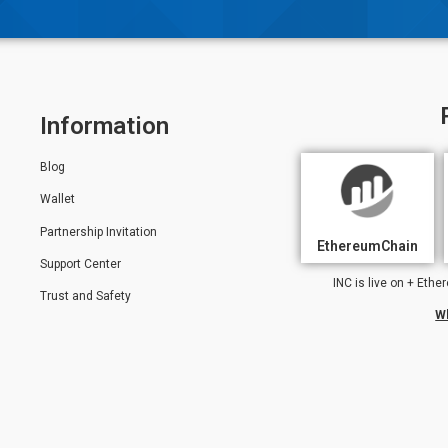
Information
Blog
Wallet
Partnership Invitation
EthereumChain
Support Center
INC is live on + Et
Trust and Safety
W