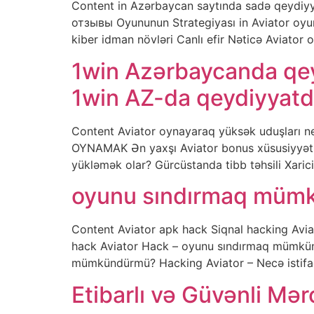
Content in Azərbaycan saytında sadə qeydiyy
отзывы Oyununun Strategiyası in Aviator oyunu
kiber idman növləri Canlı efir Nəticə Aviator 
1win Azərbaycanda qey
1win AZ-da qeydiyyatd
Content Aviator oynayaraq yüksək uduşları
OYNAMAK Ən yaxşı Aviator bonus xüsusiyyətlər
yükləmək olar? Gürcüstanda tibb təhsili Xarici
oyunu sındırmaq müm
Content Aviator apk hack Siqnal hacking Avi
hack Aviator Hack – oyunu sındırmaq mümkünd
mümkündürmü? Hacking Aviator – Necə istifad
Etibarlı və Güvənli Mər