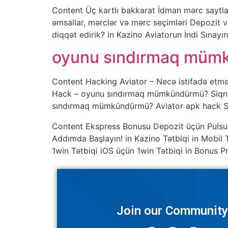
Content Üç kartlı bakkarat İdman mərc saytl
əmsallar, mərclər və mərc seçimləri Depozit 
diqqət edirik? in Kazino Aviatorun İndi Sınay
oyunu sındırmaq müm
Content Hacking Aviator – Necə istifadə etm
Hack – oyunu sındırmaq mümkündürmü? Siqnal 
sındırmaq mümkündürmü? Aviator apk hack S
Content Ekspress Bonusu Depozit üçün Pulsuz
Addımda Başlayın! in Kazino Tətbiqi in Mobil 
1win Tətbiqi iOS üçün 1win Tətbiqi in Bonus P
Join our Communit