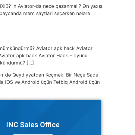
XIB? in Aviator-da necə qazanmalı? Ən yaxşı
rbaycanda mərc saytlari seçərkən nələrə
q mümkündürmü? Aviator apk hack Aviator
Aviator apk hack Aviator Hack – oyunu
mkündürmü? […]
i in-də Qeydiyyatdan Keçmək: Bir Neçə Sadə
ytda iOS və Android üçün Tətbiq Android üçün
INC Sales Office