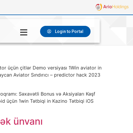
Login to Portal
r üçün çitlər Demo versiyası 1Win aviator in
ycan Aviator Sındırıcı – predictor hack 2023
oqramı: Səxavətli Bonus və Aksiyaları Kəşf
id üçün 1win Tətbiqi in Kazino Tətbiqi iOS
tək ünvanı