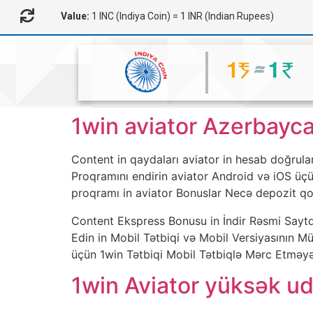
Value:
1 INC (Indiya Coin) = 1 INR (Indian Rupees)
1win aviator Azerbayc
Content in qaydaları aviator in hesab doğrul
Proqramını endirin aviator Android və iOS üç
proqramı in aviator Bonuslar Necə depozit q
Content Ekspress Bonusu in İndir Rəsmi Saytd
Edin in Mobil Tətbiqi və Mobil Versiyasının M
üçün 1win Tətbiqi Mobil Tətbiqlə Mərc Etməy
1win Aviator yüksək ud