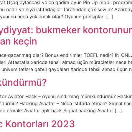
at Uşaq əyləncəsi və ən qədim oyun Pin Up mobil proqramı 
 nədir və niyə istifadəçilər tərəfindən çox sevilir? Azərb
oyununu necə yükləmək olar? Oyunun pri̇nsi̇pləri̇ […]
diyyat: bukmeker kontorunun 
an keçin
 necə qazanmaq olar? Bonus endirimler TOEFL nədir? IN
i Attestatla xaricdə təhsil almaq üçün müraciətlər necə hə
 universitetlərə qəbul qaydaları Xaricdə təhsil almaq üçün nə
kündürmü?
ator Aviator Hack – oyunu sındırmaq mümkündürmü? Hacking 
ürmü? Hacking Aviator – Necə istifadə etməli? Siqnal hac
ə etməli? Aviator apk hack Siqnal hacking Aviator […]
c Kontorları 2023