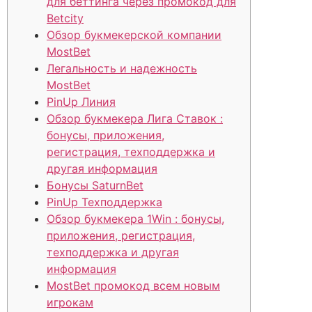
для беттинга через промокод для
Betcity
Обзор букмекерской компании
MostBet
Легальность и надежность
MostBet
PinUp Линия
Обзор букмекера Лига Ставок :
бонусы, приложения,
регистрация, техподдержка и
другая информация
Бонусы SaturnBet
PinUp Техподдержка
Обзор букмекера 1Win : бонусы,
приложения, регистрация,
техподдержка и другая
информация
MostBet промокод всем новым
игрокам