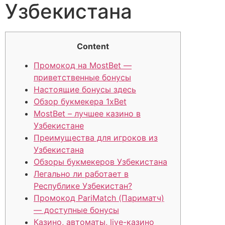
Узбекистана
Content
Промокод на MostBet —
приветственные бонусы
Настоящие бонусы здесь
Обзор букмекера 1xBet
MostBet – лучшее казино в
Узбекистане
Преимущества для игроков из
Узбекистана
Обзоры букмекеров Узбекистана
Легально ли работает в
Республике Узбекистан?
Промокод PariMatch (Париматч)
— доступные бонусы
Казино, автоматы, live-казино