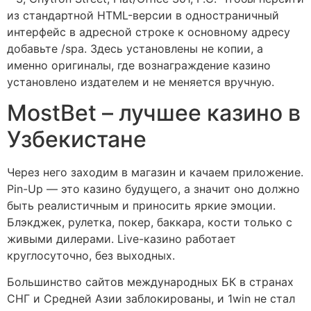
из стандартной HTML-версии в одностраничный
интерфейс в адресной строке к основному адресу
добавьте /spa. Здесь установлены не копии, а
именно оригиналы, где вознаграждение казино
установлено издателем и не меняется вручную.
MostBet – лучшее казино в
Узбекистане
Через него заходим в магазин и качаем приложение.
Pin-Up — это казино будущего, а значит оно должно
быть реалистичным и приносить яркие эмоции.
Блэкджек, рулетка, покер, баккара, кости только с
живыми дилерами. Live-казино работает
круглосуточно, без выходных.
Большинство сайтов международных БК в странах
СНГ и Средней Азии заблокированы, и 1win не стал