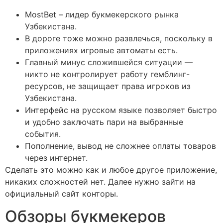
MostBet – лидер букмекерского рынка
Узбекистана.
В дороге тоже можно развлечься, поскольку в
приложениях игровые автоматы есть.
Главный минус сложившейся ситуации —
никто не контролирует работу гемблинг-
ресурсов, не защищает права игроков из
Узбекистана.
Интерфейс на русском языке позволяет быстро
и удобно заключать пари на выбранные
события.
Пополнение, вывод не сложнее оплаты товаров
через интернет.
Сделать это можно как и любое другое приложение,
никаких сложностей нет. Далее нужно зайти на
официальный сайт конторы.
Обзоры букмекеров