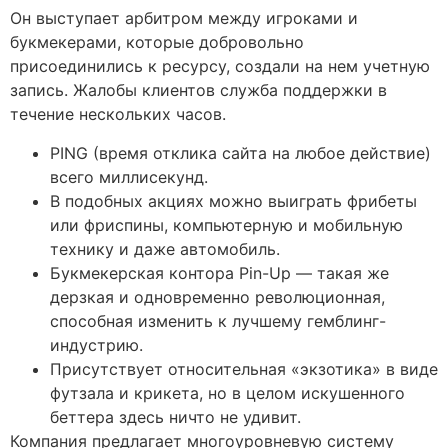
Он выступает арбитром между игроками и
букмекерами, которые добровольно
присоединились к ресурсу, создали на нем учетную
запись. Жалобы клиентов служба поддержки в
течение нескольких часов.
PING (время отклика сайта на любое действие)
всего миллисекунд.
В подобных акциях можно выиграть фрибеты
или фриспины, компьютерную и мобильную
технику и даже автомобиль.
Букмекерская контора Pin-Up — такая же
дерзкая и одновременно революционная,
способная изменить к лучшему гемблинг-
индустрию.
Присутствует относительная «экзотика» в виде
футзала и крикета, но в целом искушенного
беттера здесь ничто не удивит.
Компания предлагает многоуровневую систему