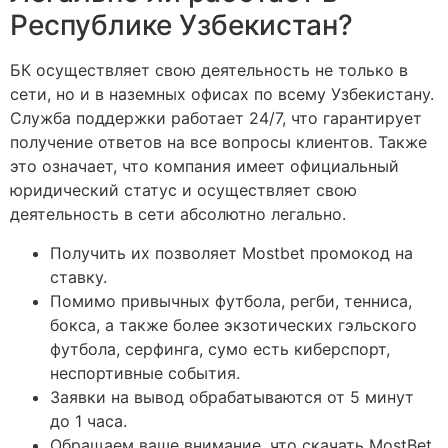
Республике Узбекистан?
БК осуществляет свою деятельность не только в
сети, но и в наземных офисах по всему Узбекистану.
Служба поддержки работает 24/7, что гарантирует
получение ответов на все вопросы клиентов. Также
это означает, что компания имеет официальный
юридический статус и осуществляет свою
деятельность в сети абсолютно легально.
Получить их позволяет Mostbet промокод на
ставку.
Помимо привычных футбола, регби, тенниса,
бокса, а также более экзотических гэльского
футбола, серфинга, сумо есть киберспорт,
неспортивные события.
Заявки на вывод обрабатываются от 5 минут
до 1 часа.
Обращаем ваше внимание, что скачать MostBet