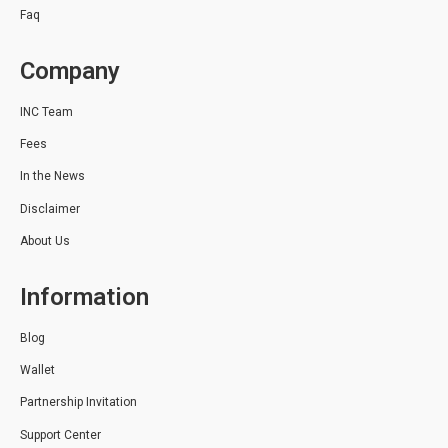
Faq
Company
INC Team
Fees
In the News
Disclaimer
About Us
Information
Blog
Wallet
Partnership Invitation
Support Center