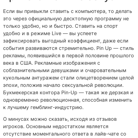
Если вы привыкли ставить с компьютера, то делать
это через официальную десктопную программу не
только удобно, но и быстро. Ставить на спорт
удобно и в режиме Live — вы успеете
зафиксировать выгодный коэффициент, даже если
события развиваются стремительно. Pin Up — стиль
рекламы, появившийся в первой половине прошлого
века в США. Рекламные изображения с
соблазнительными девушками и очаровательным
кукольным антуражем стали олицетворением целой
эпохи, положив начало сексуальной революции.
Букмекерская контора Pin-Up — такая же дерзкая и
одновременно революционная, способная изменить
к лучшему гемблинг-индустрию.
О минусах можно сказать, исходя из отзывов
игроков. Основным недостатком является
отсутствие моментального ответа в лайв-чате со