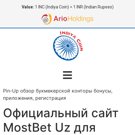
Value:
1 INC (Indiya Coin) = 1 INR (Indian Rupees)
Pin-Up обзор букмекерской конторы бонусы,
приложения, регистрация
Официальный сайт
MostBet Uz для