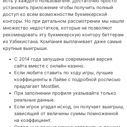
есть у каждого пользователя. Достаточно просто
установить приложение чтобы получить полный
доступ ко всем возможностям букмекерской
конторы. Но при детальном рассмотрении мы нашли
множество недостатков, которые не позволяют
рекомендовать эту букмекерскую контору беттерам
из Узбекистана. Компания выплачивает даже самые
крупные выигрыши.
С 2014 года запущена современная версия
сайта вместе с онлайн-казино.
Если любите ставить по ходу игры, лучшие
коэффициенты в Лайве с подробной росписью
предлагает MostBet.
При заполнении профиля указывайте только
реальные данные.
Если игрок угадал исход, он получает выигрыш,
зависящий от величины суммы помноженной
на коэффициент.
Остальные данные можно заполнить в личном