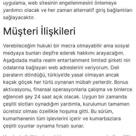
uygulama, web sitesinin engellenmesini önlemeye
yardımcı olacak ve her zaman alternatif giriş bağlantıları
sağlayacaktır.
Müşteri İlişkileri
Verebileceğim hukuki bir mecra olmayabilir ama sosyal
medyaya bunları deşifre ederek hakkımı arayacağım.
Aşağıdada malta realm entertainment limited şirketi nin
odalarına bağlayan web adreslerini veriyorum. Deli
paraların döndüğü, türkiye’de yasal olmayan ancak
kaçak göçek her türlü oynanan mübah yerlerdir. Bonus
aktivasyonu, finansal operasyonlarla çalışma ve binlerce
eğlenceli şey 24 saat açık olacak. Uygun bir zamanda
çeşitli slotları oynadığım yardımla, kurulumun tamamen
ücretsiz olması özellikle hoşuma gitti. Bu sürüm,
kumarhanenin tüm işlevlerini içerir ve kumarbazlara
çeşitli oyunlar oynama fırsatı sunar.