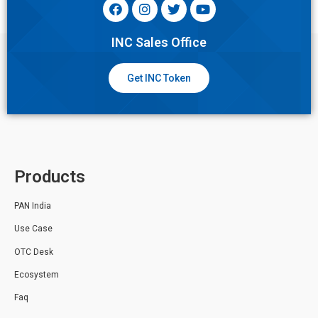
INC Sales Office
Get INC Token
Products
PAN India
Use Case
OTC Desk
Ecosystem
Faq