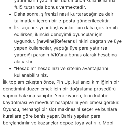
yatırımların yapılması durumunda kullanıcılarına
%15 tutarında bonus vermektedir.
Daha sonra, şifrenizi nasıl kurtaracağınıza dair
talimatları içeren bir e-posta gönderilecektir.
İlk seçenek yeni başlayanlar için daha çok tercih
edilirken, ikincisi deneyimli oyuncular için
uygundur. [newline]Referans linkini dağıtan ve üye
yapan kullanıcılar, yaptığı üye para yatırırsa
yatırdığı paranın %10’unu bonus olarak hesabına
alacaktır.
“Hesabım” hesabınızı ve sitenin avantajlarını
kullanabilirsiniz.
İlk toplam çıkıştan önce, Pin Up, kullanıcı kimliğinin bir
denetimini düzenlemek için bir doğrulama prosedürü
yapma hakkına sahiptir. Yeni ziyaretçilerin kulübe
kaydolması ve mevduat hesaplarını yenilemesi gerekir.
Oyuncu, herhangi bir slot makinesini seçer ve bunlara
kurallara göre bahis yapar. Bahis yapılan para
borçlandırılır ve kazançlar depozitoya yatırılır. Mobil