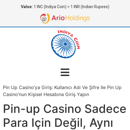
Value:
1 INC (Indiya Coin) = 1 INR (Indian Rupees)
Pin Up Casino’ya Giriş: Kullanıcı Adı Ve Şifre Ile Pin Up
Casino’nun Kişisel Hesabına Giriş Yapın
Pin-up Casino Sadece
Para Için Değil, Aynı