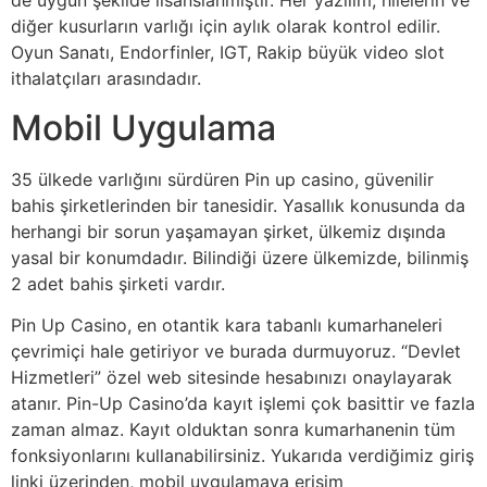
de uygun şekilde lisanslanmıştır. Her yazılım, hilelerin ve
diğer kusurların varlığı için aylık olarak kontrol edilir.
Oyun Sanatı, Endorfinler, IGT, Rakip büyük video slot
ithalatçıları arasındadır.
Mobil Uygulama
35 ülkede varlığını sürdüren Pin up casino, güvenilir
bahis şirketlerinden bir tanesidir. Yasallık konusunda da
herhangi bir sorun yaşamayan şirket, ülkemiz dışında
yasal bir konumdadır. Bilindiği üzere ülkemizde, bilinmiş
2 adet bahis şirketi vardır.
Pin Up Casino, en otantik kara tabanlı kumarhaneleri
çevrimiçi hale getiriyor ve burada durmuyoruz. “Devlet
Hizmetleri” özel web sitesinde hesabınızı onaylayarak
atanır. Pin-Up Casino’da kayıt işlemi çok basittir ve fazla
zaman almaz. Kayıt olduktan sonra kumarhanenin tüm
fonksiyonlarını kullanabilirsiniz. Yukarıda verdiğimiz giriş
linki üzerinden, mobil uygulamaya erişim