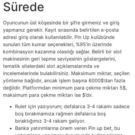
Sürede
Oyuncunun üst köşesinde bir şifre girmeniz ve giriş
yapmanız gerekir. Kayıt sırasında belirtilen e-posta
adresi giriş olarak kullanılabilir. Pin Up kulübünde
sunulan tüm kumar seçenekleri, %95’in üzerinde
kombinasyon kazanma olasılığı sağlar. Belirli bir slot
makinesinin geri tepme seviyesinin göstergelerini,
tematik sitelerdeki slot açıklamalarında ve
incelemelerinde bulabilirsiniz. Maksimum miktar, seçilen
yönteme bağlıdır, ancak işlem başına 6000$’dan fazla
değildir. Platformdan minimum para çekme miktarı 5$,
maksimum para çekme miktarı ise $’dır.
Rulet için yazıyorum; defalarca 3-4 rakamı sadece
boş bırakmamıza rağmen defalarca boş
bıraktığımız 3-4 rakam geliyor.
Banka yatırımlarına önem veren Pin up bet, bu