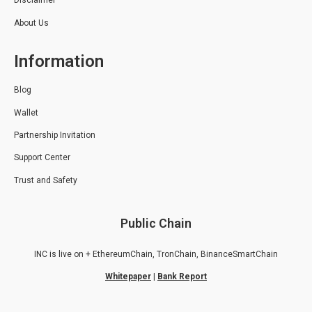
Disclaimer
About Us
Information
Blog
Wallet
Partnership Invitation
Support Center
Trust and Safety
Public Chain
INC is live on + EthereumChain, TronChain, BinanceSmartChain
Whitepaper
|
Bank Report