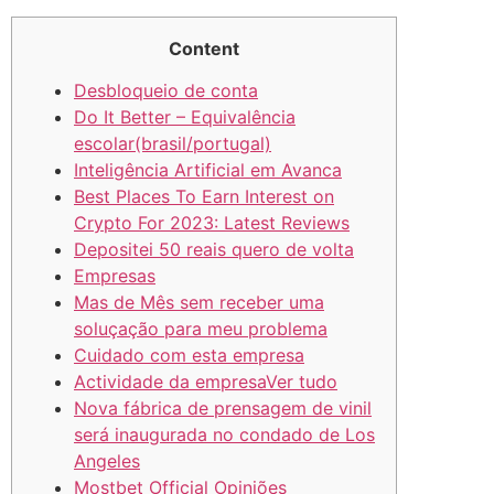
Content
Desbloqueio de conta
Do It Better – Equivalência
escolar(brasil/portugal)
Inteligência Artificial em Avanca
Best Places To Earn Interest on
Crypto For 2023: Latest Reviews
Depositei 50 reais quero de volta
Empresas
Mas de Mês sem receber uma
soluçação para meu problema
Cuidado com esta empresa
Actividade da empresaVer tudo
Nova fábrica de prensagem de vinil
será inaugurada no condado de Los
Angeles
Mostbet Official Opiniões