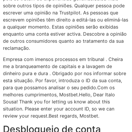
sobre outros tipos de opiniões. Qualquer pessoa pode
escrever uma opinião na Trustpilot. As pessoas que
escrevem opiniões têm direito a editá-las ou eliminá-las
a qualquer momento. Estas opiniões serão exibidas
enquanto uma conta estiver activa. Descobre a opinião
de outros consumidores quanto ao tratamento da sua
reclamação.
Empresa com imensos processos em tribunal . Cheira
me a branqueamento de capitais e a lavagem de
dinheiro pura e dura . Obrigado por nos informar sobre
esta situação. Por favor, introduza o ID da sua conta,
para que possamos analisar o seu pedido.Com os
melhores cumprimentos, Mostbet.Hello, Dear Italo
Sousa! Thank you for letting us know about this
situation. Please enter your account ID, so we can
review your request.Best regards, Mostbet.
Desbloqueio de conta