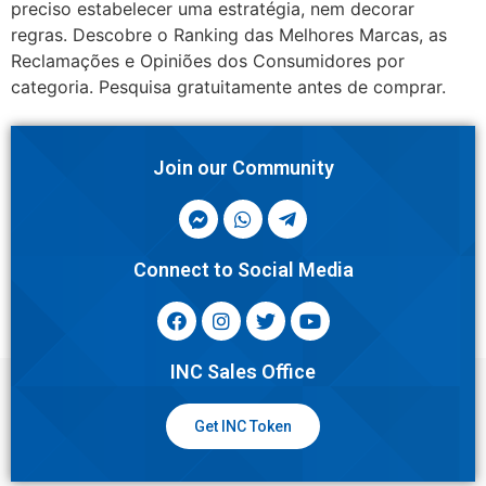
preciso estabelecer uma estratégia, nem decorar
regras. Descobre o Ranking das Melhores Marcas, as
Reclamações e Opiniões dos Consumidores por
categoria. Pesquisa gratuitamente antes de comprar.
Join our Community
Connect to Social Media
INC Sales Office
Get INC Token