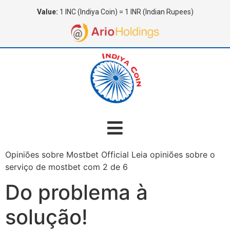
Value:
1 INC (Indiya Coin) = 1 INR (Indian Rupees)
Opiniões sobre Mostbet Official Leia opiniões sobre o
serviço de mostbet com 2 de 6
Do problema à
solução!