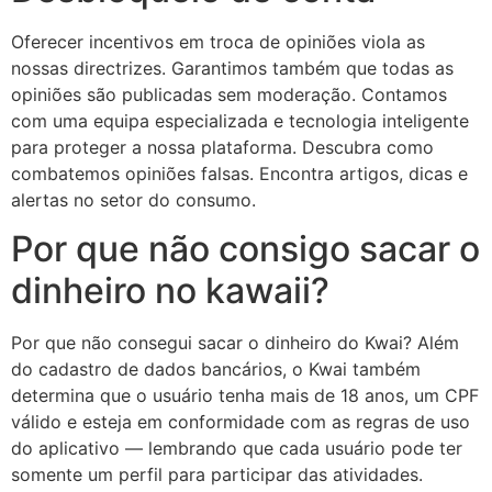
Oferecer incentivos em troca de opiniões viola as
nossas directrizes. Garantimos também que todas as
opiniões são publicadas sem moderação. Contamos
com uma equipa especializada e tecnologia inteligente
para proteger a nossa plataforma. Descubra como
combatemos opiniões falsas. Encontra artigos, dicas e
alertas no setor do consumo.
Por que não consigo sacar o
dinheiro no kawaii?
Por que não consegui sacar o dinheiro do Kwai? Além
do cadastro de dados bancários, o Kwai também
determina que o usuário tenha mais de 18 anos, um CPF
válido e esteja em conformidade com as regras de uso
do aplicativo — lembrando que cada usuário pode ter
somente um perfil para participar das atividades.