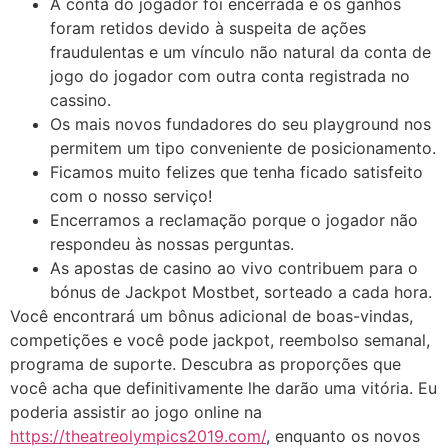
A conta do jogador foi encerrada e os ganhos
foram retidos devido à suspeita de ações
fraudulentas e um vínculo não natural da conta de
jogo do jogador com outra conta registrada no
cassino.
Os mais novos fundadores do seu playground nos
permitem um tipo conveniente de posicionamento.
Ficamos muito felizes que tenha ficado satisfeito
com o nosso serviço!
Encerramos a reclamação porque o jogador não
respondeu às nossas perguntas.
As apostas de casino ao vivo contribuem para o
bónus de Jackpot Mostbet, sorteado a cada hora.
Você encontrará um bônus adicional de boas-vindas,
competições e você pode jackpot, reembolso semanal,
programa de suporte. Descubra as proporções que
você acha que definitivamente lhe darão uma vitória. Eu
poderia assistir ao jogo online na
https://theatreolympics2019.com/
, enquanto os novos