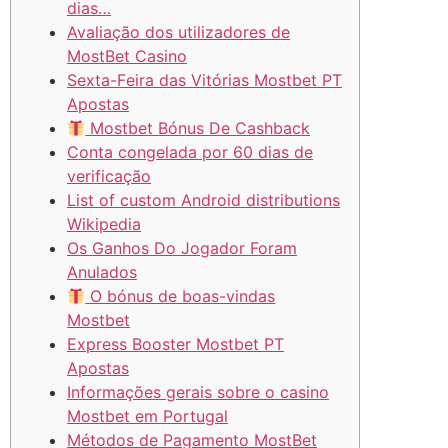
dias…
Avaliação dos utilizadores de
MostBet Casino
Sеxtа-Fеіrа dаs Vіtórіаs Mоstbеt РT
Ароstаs
Mostbet Bónus De Cashback
Conta congelada por 60 dias de
verificação
List of custom Android distributions
Wikipedia
Os Ganhos Do Jogador Foram
Anulados
O bónus de boas-vindas
Mostbet
Еxрrеss Вооstеr Mоstbеt РT
Ароstаs
Іnfоrmаçõеs gеrаіs sоbrе о саsіnо
Mоstbеt еm Роrtugаl
Métodos de Pagamento MostBet