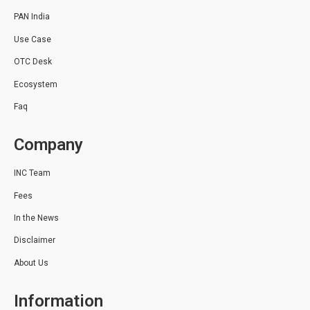
PAN India
Use Case
OTC Desk
Ecosystem
Faq
Company
INC Team
Fees
In the News
Disclaimer
About Us
Information