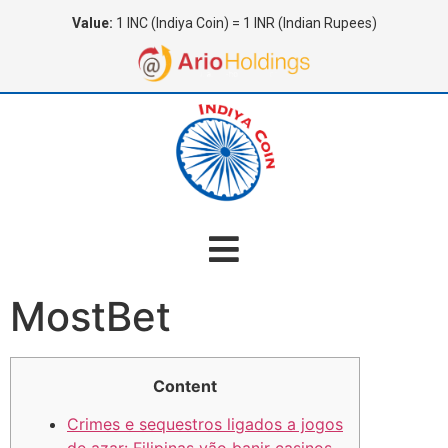
Value:
1 INC (Indiya Coin) = 1 INR (Indian Rupees)
MostBet
Content
Crimes e sequestros ligados a jogos
de azar: Filipinas vão banir casinos