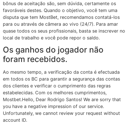
bônus de aceitação são, sem dúvida, certamente os
favoráveis ​​destes. Quando o objetivo, você tem uma
disputa que tem MostBet, recomendamos contatá-los
para ou através de câmera ao vivo (24/7). Para amar
quase todos os seus profissionais, basta se inscrever no
local de trabalho e você pode repor o saldo.
Os ganhos do jogador não
foram recebidos.
Ao mesmo tempo, a verificação da conta é efectuada
em todos os BC para garantir a segurança das contas
dos clientes e verificar o cumprimento das regras
estabelecidas. Com os melhores cumprimentos,
Mostbet.Hello, Dear Rodrigo Santos! We are sorry that
you have a negative impression of our service.
Unfortunately, we cannot review your request without
account ID.