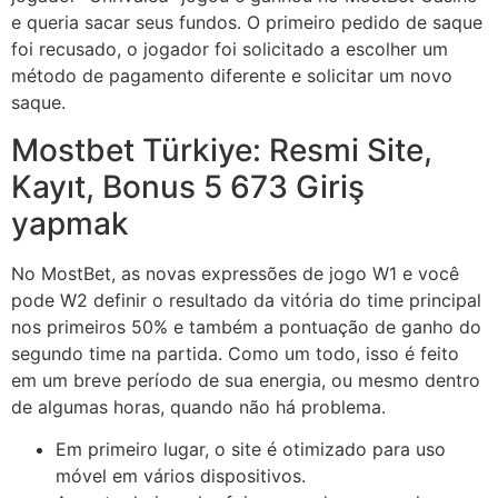
e queria sacar seus fundos. O primeiro pedido de saque
foi recusado, o jogador foi solicitado a escolher um
método de pagamento diferente e solicitar um novo
saque.
Mostbet Türkiye: Resmi Site,
Kayıt, Bonus 5 673 Giriş
yapmak
No MostBet, as novas expressões de jogo W1 e você
pode W2 definir o resultado da vitória do time principal
nos primeiros 50% e também a pontuação de ganho do
segundo time na partida. Como um todo, isso é feito
em um breve período de sua energia, ou mesmo dentro
de algumas horas, quando não há problema.
Em primeiro lugar, o site é otimizado para uso
móvel em vários dispositivos.