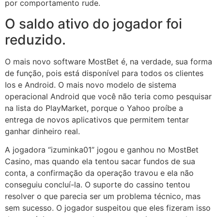
por comportamento rude.
O saldo ativo do jogador foi
reduzido.
O mais novo software MostBet é, na verdade, sua forma
de função, pois está disponível para todos os clientes
Ios e Android. O mais novo modelo de sistema
operacional Android que você não teria como pesquisar
na lista do PlayMarket, porque o Yahoo proíbe a
entrega de novos aplicativos que permitem tentar
ganhar dinheiro real.
A jogadora “izuminka01” jogou e ganhou no MostBet
Casino, mas quando ela tentou sacar fundos de sua
conta, a confirmação da operação travou e ela não
conseguiu concluí-la. O suporte do cassino tentou
resolver o que parecia ser um problema técnico, mas
sem sucesso. O jogador suspeitou que eles fizeram isso