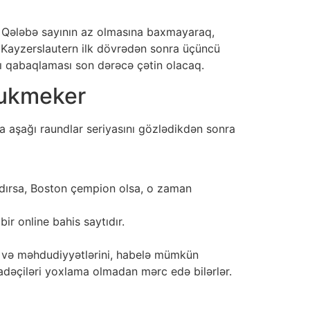
 Qələbə sayının az olmasına baxmayaraq,
. Kayzerslautern ilk dövrədən sonra üçüncü
ı qabaqlaması son dərəcə çətin olacaq.
bukmeker
a aşağı raundlar seriyasını gözlədikdən sonra
laşdırsa, Boston çempion olsa, o zaman
ir online bahis saytıdır.
 və məhdudiyyətlərini, habelə mümkün
adəçiləri yoxlama olmadan mərc edə bilərlər.