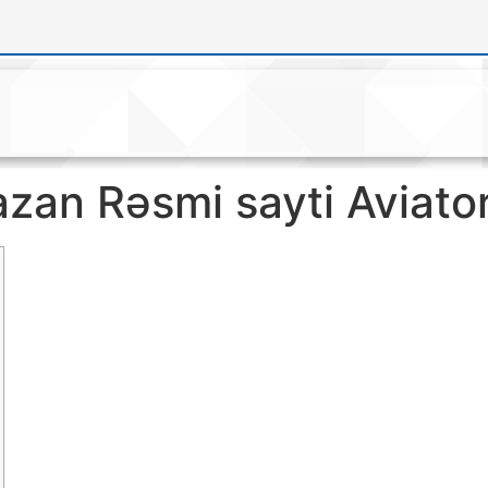
azan Rəsmi sayti Aviat