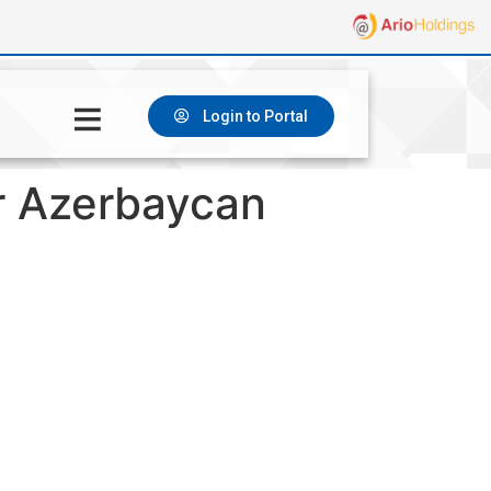
Login to Portal
or Azerbaycan