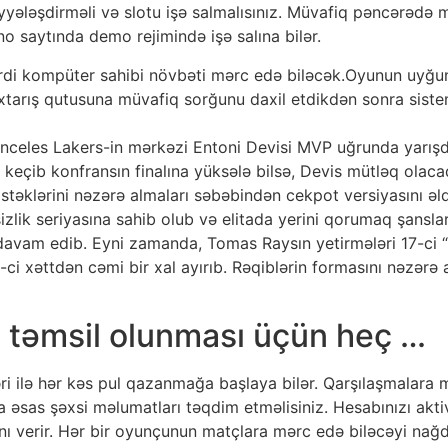
yyələşdirməli və slotu işə salmalısınız. Müvafiq pəncərədə 
no saytında demo rejimində işə salına bilər.
fərdi kompüter sahibi növbəti mərc edə biləcək.Oyunun uyğun
xtarış qutusuna müvafiq sorğunu daxil etdikdən sonra sistem
Anceles Lakers-in mərkəzi Entoni Devisi MVP uğrunda yarışd
eçib konfransın finalına yüksələ bilsə, Devis mütləq olaca
 istəklərini nəzərə almaları səbəbindən cekpot versiyasını ə
zlik seriyasına sahib olub və elitada yerini qorumaq şanslar
 davam edib. Eyni zamanda, Tomas Raysın yetirmələri 17-ci “
5-ci xəttdən cəmi bir xal ayırıb. Rəqiblərin formasını nəzərə
 təmsil olunması üçün heç …
ləri ilə hər kəs pul qazanmağa başlaya bilər. Qarşılaşmala
da əsas şəxsi məlumatları təqdim etməlisiniz. Hesabınızı akt
verir. Hər bir oyunçunun matçlara mərc edə biləcəyi nağd p