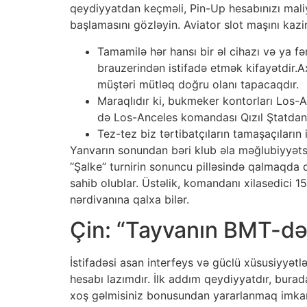
qeydiyyatdan keçməli, Pin-Up hesabınızı mali
başlamasını gözləyin. Aviator slot maşını kazi
Tamamilə hər hansı bir əl cihazı və ya 
brauzerindən istifadə etmək kifayətdir.A
müştəri mütləq doğru olanı tapacaqdır.
Maraqlıdır ki, bukmeker kontorları Los-
də Los-Anceles komandası Qızıl Ştatdan k
Tez-tez biz tərtibatçıların tamaşaçıların
Yanvarın sonundan bəri klub əla məğlubiyyətsi
“Şalke” turnirin sonuncu pilləsində qalmaqda
sahib olublar. Üstəlik, komandanı xilasedici 1
nərdivanına qalxa bilər.
Çin: “Tayvanın BMT-də
İstifadəsi asan interfeys və güclü xüsusiyyət
hesabı lazımdır. İlk addım qeydiyyatdır, bura
xoş gəlmisiniz bonusundan yararlanmaq imkanı 