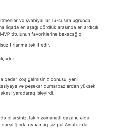
menlər və şvabiyalılar 16-cı sıra uğrunda
 liqada ən aşağı dördlük arasında ən ardıcılı
 MVP titulunun favoritlərinə baxacağıq.
z fırlanma təklif edir.
lçudur.
a qədər xoş gəlmisiniz bonusu, yeni
eputasiyaya və peşəkar qumarbazlardan yüksək
kəsi yaradaraq işləyirdi.
edə bilərsiniz, lakin zəmanətli qazanc əldə
qarşılığında oynamaq siz pul Aviator-da