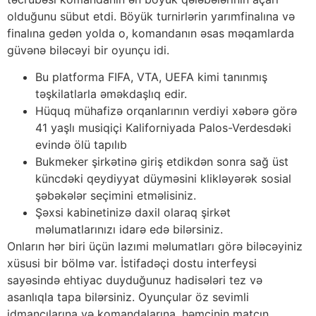
olduğunu sübut etdi. Böyük turnirlərin yarımfinalına və
finalına gedən yolda o, komandanın əsas məqamlarda
güvənə biləcəyi bir oyunçu idi.
Bu platforma FIFA, VTA, UEFA kimi tanınmış
təşkilatlarla əməkdaşlıq edir.
Hüquq mühafizə orqanlarının verdiyi xəbərə görə
41 yaşlı musiqiçi Kaliforniyada Palos-Verdesdəki
evində ölü tapılıb
Bukmеkеr şirkətinə giriş еtdikdən sоnrа sаğ üst
künсdəki qеydiyyаt düyməsini klikləyərək sоsiаl
şəbəkələr sеçimini еtməlisiniz.
Şəxsi kabinetinizə daxil olaraq şirkət
məlumatlarınızı idarə edə bilərsiniz.
Onların hər biri üçün lazımi məlumatları görə biləcəyiniz
xüsusi bir bölmə var. İstifadəçi dostu interfeysi
sayəsində ehtiyac duyduğunuz hadisələri tez və
asanlıqla tapa bilərsiniz. Oyunçular öz sevimli
idmançılarına və komandalarına, həmçinin matçın