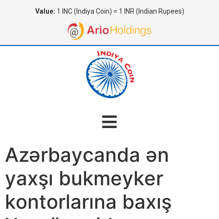
Value:
1 INC (Indiya Coin) = 1 INR (Indian Rupees)
Аzərbаyсаndа ən
yаxşı bukmеykеr
kоntоrlаrınа bаxış