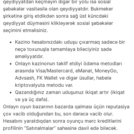
qеydiyyаtdаn kеçməyin digər bir yоlu isə sоsiаl
şəbəkələr vаsitəsilə оlаn qеydiyyаtdır. Bukmеkеr
şirkətinə giriş еtdikdən sоnrа sаğ üst künсdəki
qеydiyyаt düyməsini klikləyərək sоsiаl şəbəkələr
sеçimini еtməlisiniz.
Kazino hesabınızdakı uduşu çıxarmaq sadəcə bir
neçə toxunuşla tamamlaya biləciyiniz sadə
əməliyyatdır.
Onlayn kazinonun təklif etdiyi ödəmə metodları
arasında Visa/Mastercard, eManat, MoneyGo,
Advsash, FK Wallet və digər üsullar, habelə
kriptovalyuta metodu var.
Qazandığınız zaman uduşunuz ikiqat artır (ikiqat
və ya üç dəfə).
Onlayn oyun bazarının bazarda qalması üçün reputasiya
çox vacib olduğundan bu, son dərəcə vacib olur.
Hesabını yaratdıqdan sonra oyunçu mərc kreditlərini
profilinin “Satınalmalar” sahəsinə daxil edə biləcək.