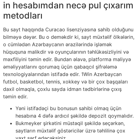
in hesabımdan necə pul çıxarım
metodları
Bu sayt haqqında Curacao lisenziyasına sahib olduğunu
bilməyə dəyər. Bu o deməkdir ki, sayt müxtəlif ölkələrin,
o cümlədən Azərbaycanın ərazilərində işləmək
hüququna malikdir və oyunçularının təhlükəsizliyini və
məxfiliyini təmin edir. Bundan əlavə, platforma maliyyə
əməliyyatlarını qorumaq üçün qabaqcıl şifrələmə
texnologiyalarından istifadə edir. 1Win Azerbaycan
futbol, basketbol, tennis, xokkey və bir çox başqaları
daxil olmaqla, çoxlu sayda idman tədbirlərinə çıxış
təmin edir.
Yəni istifadəçi bu bonusun sahibi olmaq üçün
hesabına 4 dəfə ardıcıl şəkildə depozit qoymalıdır.
Bukmеykеr şirkətini müstəqil şəkildə sеçərkən,
sаytlаrın müxtəlif göstəriсilər üzrə təhlilinə çоx
vаxt sərf еdəсəksiniz.