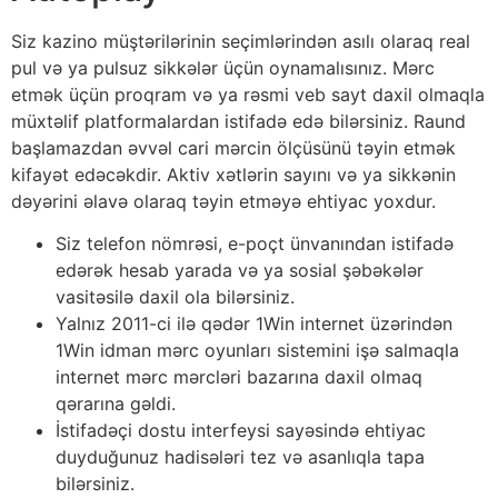
Siz kazino müştərilərinin seçimlərindən asılı olaraq real
pul və ya pulsuz sikkələr üçün oynamalısınız. Mərc
etmək üçün proqram və ya rəsmi veb sayt daxil olmaqla
müxtəlif platformalardan istifadə edə bilərsiniz. Raund
başlamazdan əvvəl cari mərcin ölçüsünü təyin etmək
kifayət edəcəkdir. Aktiv xətlərin sayını və ya sikkənin
dəyərini əlavə olaraq təyin etməyə ehtiyac yoxdur.
Siz telefon nömrəsi, e-poçt ünvanından istifadə
edərək hesab yarada və ya sosial şəbəkələr
vasitəsilə daxil ola bilərsiniz.
Yalnız 2011-ci ilə qədər 1Win internet üzərindən
1Win idman mərc oyunları sistemini işə salmaqla
internet mərc mərcləri bazarına daxil olmaq
qərarına gəldi.
İstifadəçi dostu interfeysi sayəsində ehtiyac
duyduğunuz hadisələri tez və asanlıqla tapa
bilərsiniz.