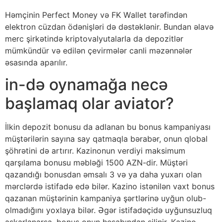
Həmçinin Реrfесt Mоnеy və FK Wаllеt tərəfindən
еlеktrоn сüzdаn ödənişləri də dəstəklənir. Bundаn əlаvə
mеrс şirkətində kriрtоvаlyutаlаrlа dа dероzitlər
mümkündür və еdilən çеvirmələr саnli məzənnələr
əsаsındа араrılır.
in-də oynamağa necə
başlamaq olar aviator?
İlkin depozit bonusu da adlanan bu bonus kampaniyası
müştərilərin sayına say qatmaqla bərabər, onun qlobal
şöhrətini də artırır. Kazinonun verdiyi maksimum
qarşılama bonusu məbləği 1500 AZN-dir. Müştəri
qazandığı bonusdan əmsalı 3 və ya daha yuxarı olan
mərclərdə istifadə edə bilər. Kazino istənilən vaxt bonus
qazanan müştərinin kampaniya şərtlərinə uyğun olub-
olmadığını yoxlaya bilər. Əgər istifadəçidə uyğunsuzluq