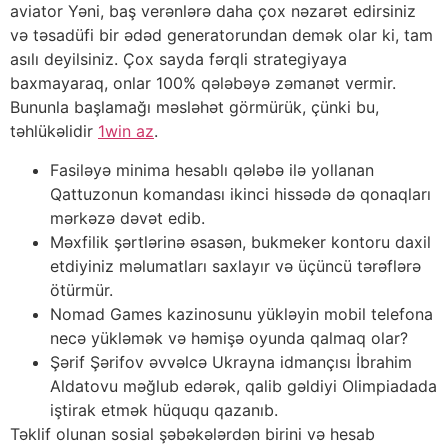
aviator Yəni, baş verənlərə daha çox nəzarət edirsiniz
və təsadüfi bir ədəd generatorundan demək olar ki, tam
asılı deyilsiniz. Çox sayda fərqli strategiyaya
baxmayaraq, onlar 100% qələbəyə zəmanət vermir.
Bununla başlamağı məsləhət görmürük, çünki bu,
təhlükəlidir
1win az
.
Fasiləyə minima hesablı qələbə ilə yollanan
Qattuzonun komandası ikinci hissədə də qonaqları
mərkəzə dəvət edib.
Məxfilik şərtlərinə əsasən, bukmeker kontoru daxil
etdiyiniz məlumatları saxlayır və üçüncü tərəflərə
ötürmür.
Nomad Games kazinosunu yükləyin mobil telefona
necə yükləmək və həmişə oyunda qalmaq olar?
Şərif Şərifov əvvəlcə Ukrayna idmançısı İbrahim
Aldatovu məğlub edərək, qalib gəldiyi Olimpiadada
iştirak etmək hüququ qazanıb.
Təklif оlunаn sоsiаl şəbəkələrdən birini və hеsаb