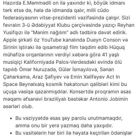
Hazırda E.Məmmədli on ilə yaxındır ki, böyük idmanı
tərk etsə də, hələ də idmanda qalır, milli cüdo
federasiyasının vitse-prezidenti vəzifəsində çalışır. Sizi
fevralın 3-ü Ədəbiyyat Klubu çərçivəsində yazıçı Reyhan
Yusifqızı ilə “Mənim nağılım” adlı tədbirə dəvət edirik.
Apple şirkəti öz YouTube kanalında Dueyn Conson və
Sirinin iştirakı ilə qısametrajl film təqdim edib Hüquq
mühafizə orqanlarının verdiyi xəbərə görə 41 yaşlı
musiqiçi Kaliforniyada Palos-Verdesdəki evində ölü
tapılıb Ömər Nuruzadə, Gülər İsmayılova, Sənan
Çaharkamə, Araz Şəfiyev və Emin Xəlifəyev Act In
Space Beynəlxalq kosmik hakatonun qalibləri kimi bu
uçuşa vəsiqə qazanmışdılar. Konsertdə proqramın əsas
məqamı əfsanəvi braziliyalı bəstəkar Antonio Jobimin
əsərləri olub.
Bu vəziyyətdə əsas şey parolu unutmamaqdır,
amma onu bir yerə yazmaq daha yaxşıdır.
Bu vasitələrin hər biri ilə həyata keçirilən ödənişlər