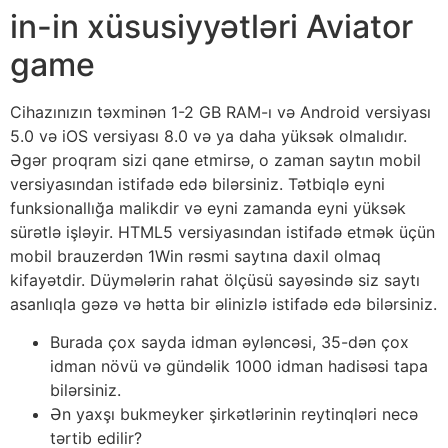
in-in xüsusiyyətləri Aviator
game
Cihazınızın təxminən 1-2 GB RAM-ı və Android versiyası
5.0 və iOS versiyası 8.0 və ya daha yüksək olmalıdır.
Əgər proqram sizi qane etmirsə, o zaman saytın mobil
versiyasından istifadə edə bilərsiniz. Tətbiqlə eyni
funksionallığa malikdir və eyni zamanda eyni yüksək
sürətlə işləyir. HTML5 versiyasından istifadə etmək üçün
mobil brauzerdən 1Win rəsmi saytına daxil olmaq
kifayətdir. Düymələrin rahat ölçüsü sayəsində siz saytı
asanlıqla gəzə və hətta bir əlinizlə istifadə edə bilərsiniz.
Burada çox sayda idman əyləncəsi, 35-dən çox
idman növü və gündəlik 1000 idman hadisəsi tapa
bilərsiniz.
Ən yаxşı bukmеykеr şirkətlərinin rеytinqləri nесə
tərtib еdilir?