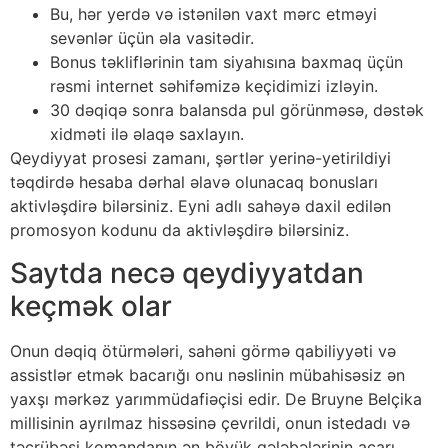
Bu, hər yerdə və istənilən vaxt mərc etməyi
sevənlər üçün əla vasitədir.
Bonus təkliflərinin tam siyahısına baxmaq üçün
rəsmi internet səhifəmizə keçidimizi izləyin.
30 dəqiqə sonra balansda pul görünməsə, dəstək
xidməti ilə əlaqə saxlayın.
Qeydiyyat prosesi zamanı, şərtlər yerinə-yetirildiyi
təqdirdə hesaba dərhal əlavə olunacaq bonusları
aktivləşdirə bilərsiniz. Eyni adlı sahəyə daxil edilən
promosyon kodunu da aktivləşdirə bilərsiniz.
Saytda necə qeydiyyatdan
keçmək olar
Onun dəqiq ötürmələri, sahəni görmə qabiliyyəti və
assistlər etmək bacarığı onu nəslinin mübahisəsiz ən
yaxşı mərkəz yarımmüdafiəçisi edir. De Bruyne Belçika
millisinin ayrılmaz hissəsinə çevrildi, onun istedadı və
təcrübəsi komandanın ən böyük qələbələrinin açarı