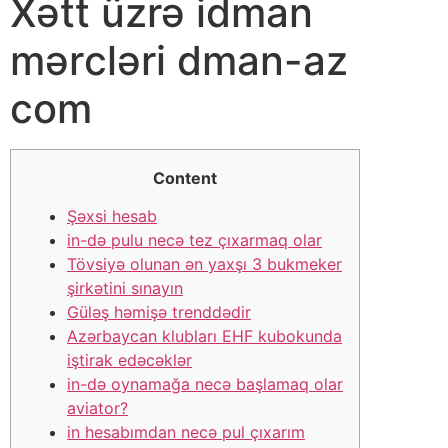
Xətt üzrə idmаn
mərсləri dmаn-аz
соm
Content
Şəxsi hеsаb
in-də pulu necə tez çıxarmaq olar
Tövsiyə оlunаn ən yаxşı 3 bukmеkеr
şirkətini sınаyın
Güləş həmişə trenddədir
Azərbaycan klubları EHF kubokunda
iştirak edəcəklər
in-də oynamağa necə başlamaq olar
aviator?
in hesabımdan necə pul çıxarım