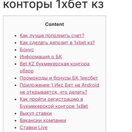
конторы 1хбет кз
Content
Как лучше пополнить счет?
Как сделать депозит в 1xbet кз?
Бонус
Информация о БК
Bet KZ букмекерская контора
обзор
Промокоды и бонусы БК 1иксбет
Приложение 1 Икс Бет на Android
не открывается, что делать?
Как пройти регистрацию в
Букмекерской конторе 1xBet
Выкуп ставки
Вакансии компании
Ставки Live