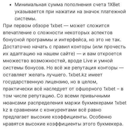
Минимальная сумма пополнения счета 1XBеt
указывается при нажатии на значок платежной
системы.
При первом обзоре 1xbet — может сложится
впечатление о сложности некоторых аспектов
бонусной программы и интерфейса, но это не так.
Достаточно начать с правил конторы (или прочесть
их адаптацию на нашем сайте) — и вам откроется
множество возможностей, вроде Live и умной
системы бонусов. Но всё же репутация конторы —
оставляет желать лучшего. 1xbet.kz имеет
государственную лицензию, но в целом,
практически всё наследует от офшорного 1xbet – в
том числе репутацию. Со всеми привычными
нюансами распределения маржи букмекерами 1xbet
kz в сравнении с конкурентами всё равно
предлагает высокие коэффициенты. Особенно
нравятся высокие коэффициенты этого букмекера.