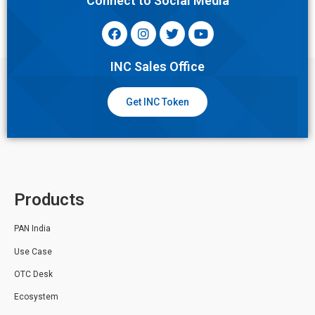
Connect to Social Media
INC Sales Office
Get INC Token
Products
PAN India
Use Case
OTC Desk
Ecosystem