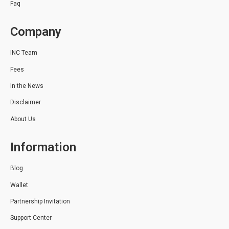
Faq
Company
INC Team
Fees
In the News
Disclaimer
About Us
Information
Blog
Wallet
Partnership Invitation
Support Center