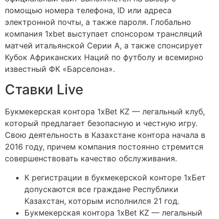
помощью номера телефона, ID или адреса
электронной почты, а также пароля. Глобально
компания 1xbet выступает спонсором трансляций
матчей итальянской Серии А, а также спонсирует
Кубок Африканских Наций по футболу и всемирно
известный ФК «Барселона».
Ставки Live
Букмекерская контора 1xBet KZ — легальный клуб,
который предлагает безопасную и честную игру.
Свою деятельность в Казахстане контора начала в
2016 году, причем компания постоянно стремится
совершенствовать качество обслуживания.
К регистрации в букмекерской конторе 1хБет
допускаются все граждане Республики
Казахстан, которым исполнился 21 год.
Букмекерская контора 1xBet KZ — легальный