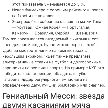
этот показатель уменьшается до 3 %.
Искал букмекера с хорошим рейтингом, попал
на 1xbet и не пожалел.
Экспресс был собран из ставок на матчи Гана
— Уругвай, Южная Корея — Португалия,
Камерун — Бразилия, Сербия — Швейцария.
Там же показывается ожидаемый выигрыш и есть
поле для промокода. Купон можно скрыть, чтобы
удобнее смотреть линию на компьютерах с
небольшим экраном. 1хБет также предлагает
альтернативные ставки на футбол и долгосрочные
пари почти на все виды спорта. На примере КХЛ это
победитель конференции, обладатель кубка
Гагарина, лидер регулярного чемпионата на
определенную дату, лучший бомбардир или снайпер.
Гениальный Месси: звезда
двумя касаниями мяча