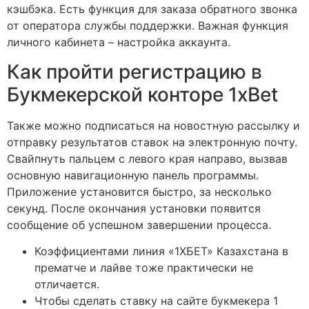
кэшбэка. Есть функция для заказа обратного звонка
от оператора службы поддержки. Важная функция
личного кабинета – настройка аккаунта.
Как пройти регистрацию в
Букмекерской конторе 1xBet
Также можно подписаться на новостную рассылку и
отправку результатов ставок на электронную почту.
Свайпнуть пальцем с левого края направо, вызвав
основную навигационную панель программы.
Приложение установится быстро, за несколько
секунд. После окончания установки появится
сообщение об успешном завершении процесса.
Коэффициентами линия «1ХБЕТ» Казахстана в
прематче и лайве тоже практически не
отличается.
Чтобы сделать ставку на сайте букмекера 1