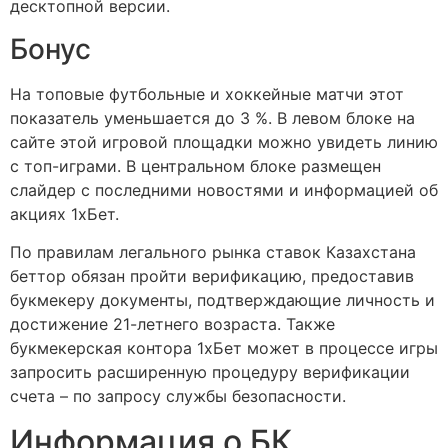
десктопной версии.
Бонус
На топовые футбольные и хоккейные матчи этот
показатель уменьшается до 3 %. В левом блоке на
сайте этой игровой площадки можно увидеть линию
с топ-играми. В центральном блоке размещен
слайдер с последними новостями и информацией об
акциях 1хБет.
По правилам легального рынка ставок Казахстана
беттор обязан пройти верификацию, предоставив
букмекеру документы, подтверждающие личность и
достижение 21-летнего возраста. Также
букмекерская контора 1хБет может в процессе игры
запросить расширенную процедуру верификации
счета – по запросу службы безопасности.
Информация о БК