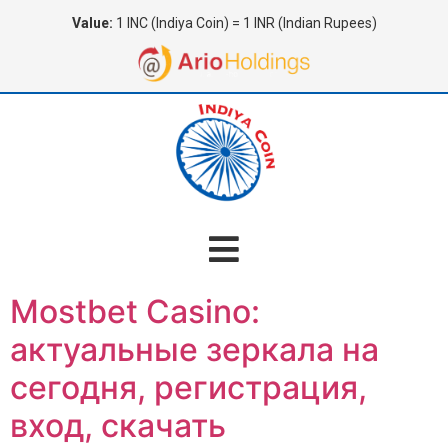
Value:
1 INC (Indiya Coin) = 1 INR (Indian Rupees)
Mostbet Casino:
актуальные зеркала на
сегодня, регистрация,
вход, скачать