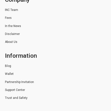
INC Team
Fees
In the News
Disclaimer
About Us
Information
Blog
Wallet
Partnership Invitation
Support Center
Trust and Safety