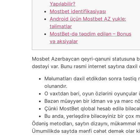
Yapılabilir?
Mostbet identifikasiyası
Android üçün Mostbet AZ yukle:
təlimatlar
MostBet-də təqdim edilən – Bonus
və aksiyalar
Mosbet Azerbaycan qeyri-qanuni statusuna ba
dəstəyi var. Bunu rəsmi internet saytına daxi
Məlumatları daxil etdikdən sonra təstiq m
olunandır.
O vaxtdan bəri, oyun özlərini oyunçular 
Bəzən müəyyən bir idman və ya mərc növ
Çünki MostBet qlobal hesab edilə biləcək
Bu anda, yerləşdirə biləcəyiniz bir çox
Ödəniş metodları, saytın dizaynı, mükəmməl m
Ümumilikdə saytda mənfi cəhət demək olar ki