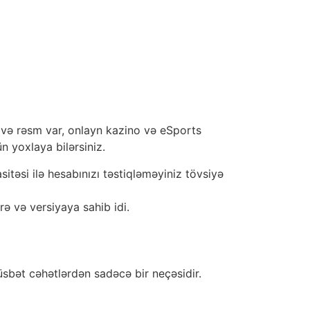
və rəsm var, onlayn kazino və eSports
 yoxlaya bilərsiniz.
sitəsi ilə hesabınızı təstiqləməyiniz tövsiyə
ə və versiyaya sahib idi.
sbət cəhətlərdən sadəcə bir neçəsidir.