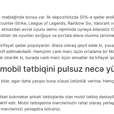
 məbləğində bonus var. İlk depozitinizdə 50%-ə qədər end
 Counter-Strike, League of Legends, Rainbow Six, Valorant 
rc etməzdən əvvəl oyunu demo rejimində oynaya bilərsiniz O
stbet-də oyunları sorğuya və portala əlavə olunma tarixinə 
 kifayət qədər populyardır. Əlavə olaraq qeyd edək ki, yuxa
klif edilməkdədir. Həmçinin canlı mərc üçün ortalama bir 
mək istərdik ki, burada canlı mərc üçün əmsallar da kifayət 
mobil tətbiqini pulsuz necə y
ə bilər, əgər daha yaxşısı buna xüsusi üstünlük verirsə. Həm
et bukmeker şirkəti tətbiqlərdə olan mobil tətbiq dəstəyilə
klif edir. Mobil tətbiqetmə mərclərinizin rahat olaraq yerlə
mərclərinizi yerləşdirə bilirsiniz.