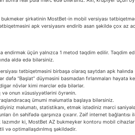
 bukmeker şirkətinin MostBet-in mobil versiyası tətbiqetməs
ətbiqetməsini apk versiyasını endirib asan şəkildə çox az ad
a endirmək üçün yalnızca 1 metod təqdim edilir. Təqdim edi
nda əldə edə bilərsiniz.
rsiyası tətbiqetməsini birbaşa olaraq saytdan apk halında ə
ər dəfə “Başlat” düyməsini basmadan fırlanmaları həyata keçi
igər növlər kimi mərclər edə bilərlər.
və onun xüsusiyyətlərini öyrənin.
raqlandıracaq ümumi məlumatla başlaya bilərsiniz.
stədiyiniz məlumatı, statistikanı, etmək istədiniz mərci sani
rı ön səhifədə qarşınıza çıxarır. Zəif internet bağlantısı i
azımdır ki, MostBet AZ bukmeyker kontoru mobil cihazlar ü
i və optimallaşdırılmış şəkildədir.