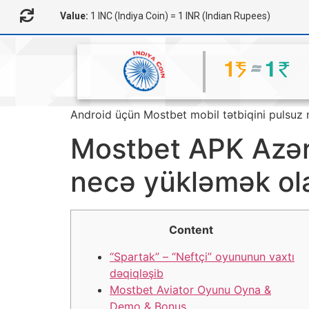
Value:
1 INC (Indiya Coin) = 1 INR (Indian Rupees)
Android üçün Mostbet mobil tətbiqini pulsuz
Mostbet APK Azər
necə yükləmək ol
Content
“Spartak” – “Neftçi” oyununun vaxtı
dəqiqləşib
Mostbet Aviator Oyunu Oyna &
Demo & Bonus