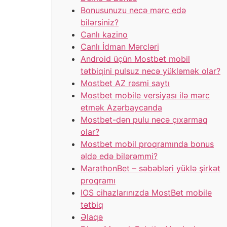
Bonusunuzu necə mərc edə
bilərsiniz?
Canlı kazino
Canlı İdman Mərcləri
Android üçün Mostbet mobil
tətbiqini pulsuz necə yükləmək olar?
Mostbet AZ rəsmi saytı
Mostbet mobile versiyası ilə mərc
etmək Azərbaycanda
Mostbet-dən pulu necə çıxarmaq
olar?
Mostbet mobil proqramında bonus
əldə edə bilərəmmi?
MarathonBet – səbəbləri yüklə şirkət
proqramı
IOS cihazlarınızda MostBet mobile
tətbiq
Əlaqə