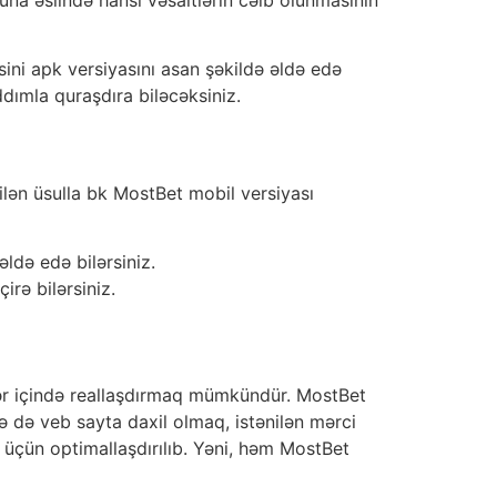
ini apk versiyasını asan şəkildə əldə edə
dımla quraşdıra biləcəksiniz.
lən üsulla bk MostBet mobil versiyası
ldə edə bilərsiniz.
rə bilərsiniz.
yələr içində reallaşdırmaq mümkündür. MostBet
lə də veb sayta daxil olmaq, istənilən mərci
çün optimallaşdırılıb. Yəni, həm MostBet