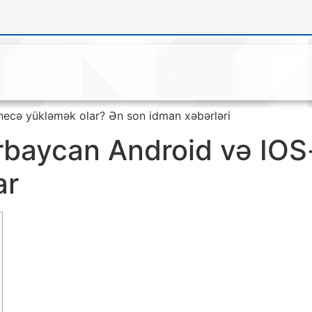
 necə yükləmək olar? Ən son idman xəbərləri
baycan Android və IOS
ar