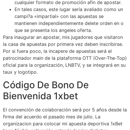
cualquier formato de promoción afin de apostar.
En tales casos, este lugar sería avaliado como un
campi?a «impartial» con las apuestas se
mantienen independientemente delete orden en o
que se presenta los angeles oferta.
Para inaugurar an apostar, mis jugadores que visitaron
la casa de apuestas por primera vez deben inscribirse.
Por si fuera poco, la incapere de apuestas será el
patrocinador main de la plataforma OTT (Over-The-Top)
oficial para la organización, LNBTV, y se integrará en su
taux y logotipo.
Código De Bono De
Bienvenida 1xbet
El convención de colaboración será por 5 años desde la
firma del acuerdo el pasado mes de julio. La
organizacion para colocar mi apuesta deportiva 1xBet