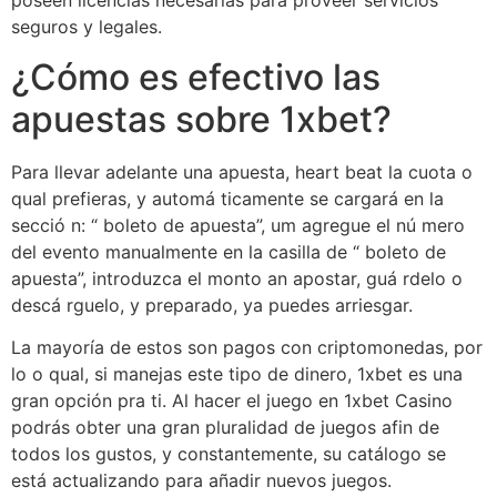
poseen licencias necesarias para proveer servicios
seguros y legales.
¿Cómo es efectivo las
apuestas sobre 1xbet?
Para llevar adelante una apuesta, heart beat la cuota o
qual prefieras, y automá ticamente se cargará en la
secció n: “ boleto de apuesta”, um agregue el nú mero
del evento manualmente en la casilla de “ boleto de
apuesta”, introduzca el monto an apostar, guá rdelo o
descá rguelo, y preparado, ya puedes arriesgar.
La mayoría de estos son pagos con criptomonedas, por
lo o qual, si manejas este tipo de dinero, 1xbet es una
gran opción pra ti. Al hacer el juego en 1xbet Casino
podrás obter una gran pluralidad de juegos afin de
todos los gustos, y constantemente, su catálogo se
está actualizando para añadir nuevos juegos.