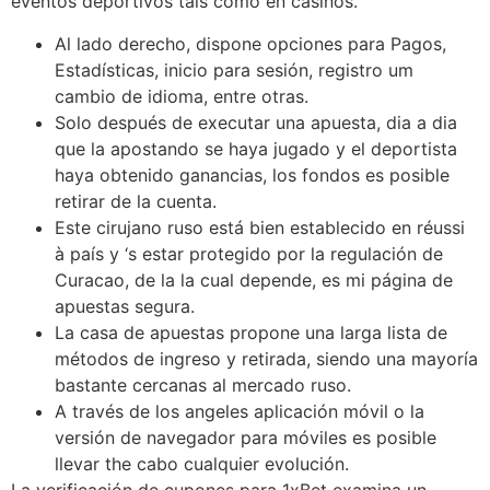
eventos deportivos tais como en casinos.
Al lado derecho, dispone opciones para Pagos,
Estadísticas, inicio para sesión, registro um
cambio de idioma, entre otras.
Solo después de executar una apuesta, dia a dia
que la apostando se haya jugado y el deportista
haya obtenido ganancias, los fondos es posible
retirar de la cuenta.
Este cirujano ruso está bien establecido en réussi
à país y ‘s estar protegido por la regulación de
Curacao, de la la cual depende, es mi página de
apuestas segura.
La casa de apuestas propone una larga lista de
métodos de ingreso y retirada, siendo una mayoría
bastante cercanas al mercado ruso.
A través de los angeles aplicación móvil o la
versión de navegador para móviles es posible
llevar the cabo cualquier evolución.
La verificación de cupones para 1xBet examina un