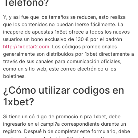
Teléfono?
Y, y asi fue que los tamaños se reducen, esto realiza
que los contenidos no puedan leerse fácilmente. La
incapere de apuestas 1xBet ofrece a todos los nuevos
usuarios un bono exclusivo de 130 € por el padrón
http://1xbetar2.com
. Los códigos promocionales
generalmente son distribuidos por 1xbet directamente a
través de sus canales para comunicación oficiales,
como un sitio web, este correo electrónico u los
boletines.
¿Cómo utilizar codigos en
1xbet?
Si tiene un có digo de promoció n pra 1xbet, debe
ingresarlo en el campi?a correspondiente durante un
registro. Despué h de completar este formulario, debe