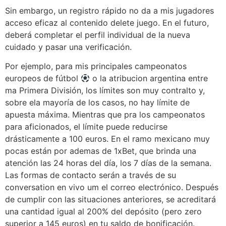
Sin embargo, un registro rápido no da a mis jugadores
acceso eficaz al contenido delete juego. En el futuro,
deberá completar el perfil individual de la nueva
cuidado y pasar una verificación.
Por ejemplo, para mis principales campeonatos
europeos de fútbol
o la atribucion argentina entre
ma Primera División, los límites son muy contralto y,
sobre ela mayoría de los casos, no hay límite de
apuesta máxima. Mientras que pra los campeonatos
para aficionados, el límite puede reducirse
drásticamente a 100 euros. En el ramo mexicano muy
pocas están por ademas de 1xBet, que brinda una
atención las 24 horas del día, los 7 días de la semana.
Las formas de contacto serán a través de su
conversation en vivo um el correo electrónico. Después
de cumplir con las situaciones anteriores, se acreditará
una cantidad igual al 200% del depósito (pero zero
superior a 145 euros) en tu saldo de bonificación.