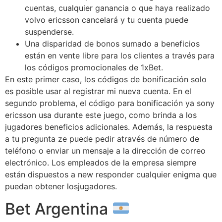
cuentas, cualquier ganancia o que haya realizado
volvo ericsson cancelará y tu cuenta puede
suspenderse.
Una disparidad de bonos sumado a beneficios
están en vente libre para los clientes a través para
los códigos promocionales de 1xBet.
En este primer caso, los códigos de bonificación solo
es posible usar al registrar mi nueva cuenta. En el
segundo problema, el código para bonificación ya sony
ericsson usa durante este juego, como brinda a los
jugadores beneficios adicionales. Además, la respuesta
a tu pregunta ze puede pedir através de número de
teléfono o enviar un mensaje a la dirección de correo
electrónico. Los empleados de la empresa siempre
están dispuestos a new responder cualquier enigma que
puedan obtener losjugadores.
Bet Argentina