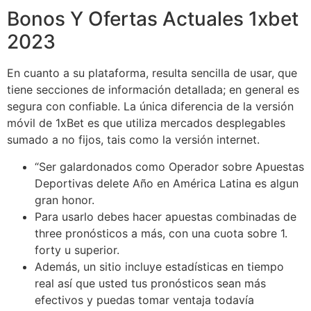
Bonos Y Ofertas Actuales 1xbet
2023
En cuanto a su plataforma, resulta sencilla de usar, que
tiene secciones de información detallada; en general es
segura con confiable. La única diferencia de la versión
móvil de 1xBet es que utiliza mercados desplegables
sumado a no fijos, tais como la versión internet.
“Ser galardonados como Operador sobre Apuestas
Deportivas delete Año en América Latina es algun
gran honor.
Para usarlo debes hacer apuestas combinadas de
three pronósticos a más, con una cuota sobre 1.
forty u superior.
Además, un sitio incluye estadísticas en tiempo
real así que usted tus pronósticos sean más
efectivos y puedas tomar ventaja todavía