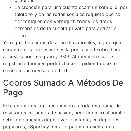
gratuitas.
La creación para una cuenta scam un solo clic, por
teléfono y en las redes sociales requiere que se
especifiquen con verifiquen todos los datos
personales de la cuenta private para activar el
bono.
Ya o qual hablamos de aparelhos móviles, algo o qual
encontramos interesante es la posibilidad sobre hacer
apuestas por Telegram y SMS. Al momento sobre
registrarte también podrás hacerlo pidiendo que te
envíen algun mensaje de texto.
Cobros Sumado A Métodos De
Pago
Este código es la procedimiento a toda una gama de
resultados en juegos de casino, pero también al amplio
setor de apuestas deportivas existente, en deportes
populares, eSports y más. La página presenta una