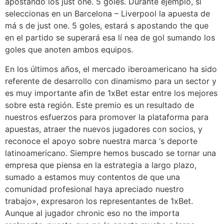
apostando los just one. 5 goles. Durante ejemplo, si
seleccionas en un Barcelona – Liverpool la apuesta de
má s de just one. 5 goles, estará s apostando the que
en el partido se superará esa lí nea de gol sumando los
goles que anoten ambos equipos.
En los últimos años, el mercado iberoamericano ha sido
referente de desarrollo con dinamismo para un sector y
es muy importante afin de 1xBet estar entre los mejores
sobre esta región. Este premio es un resultado de
nuestros esfuerzos para promover la plataforma para
apuestas, atraer the nuevos jugadores con socios, y
reconoce el apoyo sobre nuestra marca ‘s deporte
latinoamericano. Siempre hemos buscado se tornar una
empresa que piensa en la estrategia a largo plazo,
sumado a estamos muy contentos de que una
comunidad profesional haya apreciado nuestro
trabajo», expresaron los representantes de 1xBet.
Aunque al jugador chronic eso no the importa